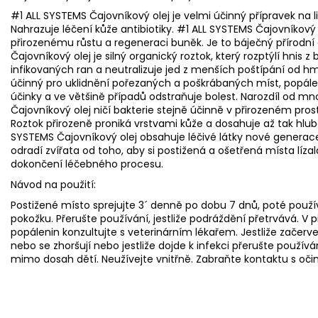
#1 ALL SYSTEMS Čajovníkový olej je velmi účinný přípravek na lik
Nahrazuje léčení kůže antibiotiky. #1 ALL SYSTEMS Čajovníkový 
přirozenému růstu a regeneraci buněk. Je to báječný přírodní
Čajovníkový olej je silný organický roztok, který rozptýlí hnis 
infikovaných ran a neutralizuje jed z menších poštípání od hm
účinný pro uklidnění pořezaných a poškrábaných míst, popále
účinky a ve většině případů odstraňuje bolest. Narozdíl od m
Čajovníkový olej ničí bakterie stejně účinně v přirozeném pros
Roztok přirozeně proniká vrstvami kůže a dosahuje až tak hlub
SYSTEMS Čajovníkový olej obsahuje léčivé látky nové generace
odradí zvířata od toho, aby si postižená a ošetřená místa líz
dokončení léčebného procesu.
Návod na použití:
Postižené místo sprejujte 3´ denně po dobu 7 dnů, poté použív
pokožku. Přerušte používání, jestliže podráždění přetrvává. V
popálenin konzultujte s veterinárním lékařem. Jestliže začerv
nebo se zhoršují nebo jestliže dojde k infekci přerušte používá
mimo dosah dětí. Neužívejte vnitřně. Zabraňte kontaktu s oči