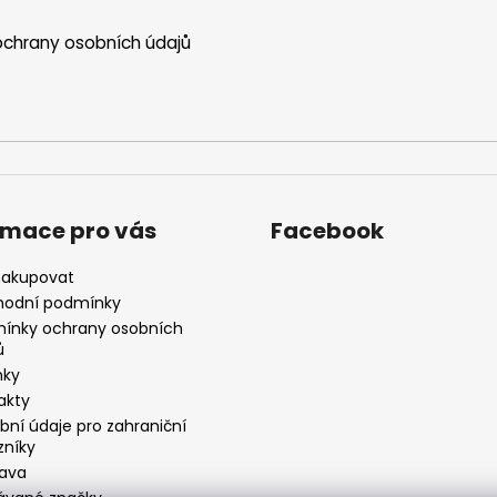
chrany osobních údajů
rmace pro vás
Facebook
nakupovat
odní podmínky
ínky ochrany osobních
ů
nky
akty
bní údaje pro zahraniční
zníky
ava