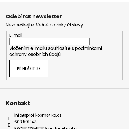
o
d
Z
v
a
á
á
c
Odebírat newsletter
n
p
í
í
Nezmeškejte žádné novinky či slevy!
p
a
r
t
E-mail
v
í
k
Vložením e-mailu souhlasíte s
podmínkami
y
ochrany osobních údajů
v
ý
PŘIHLÁSIT SE
p
i
s
u
Kontakt
info
@
profikosmetika.cz
603 501 143
PROFIKOSMETIKA na facebooku