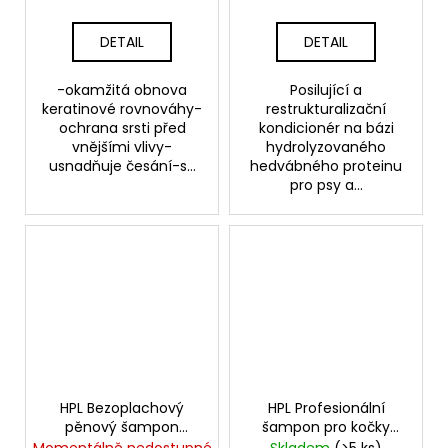
DETAIL
DETAIL
-okamžitá obnova
Posilující a
keratinové rovnováhy-
restrukturalizační
ochrana srsti před
kondicionér na bázi
vnějšími vlivy-
hydrolyzovaného
usnadňuje česání-s...
hedvábného proteinu
pro psy a...
HPL Bezoplachový
HPL Profesionální
pěnový šampon
šampon pro kočky
HYGEA - HYGEA Dry
FREYA - FREYA