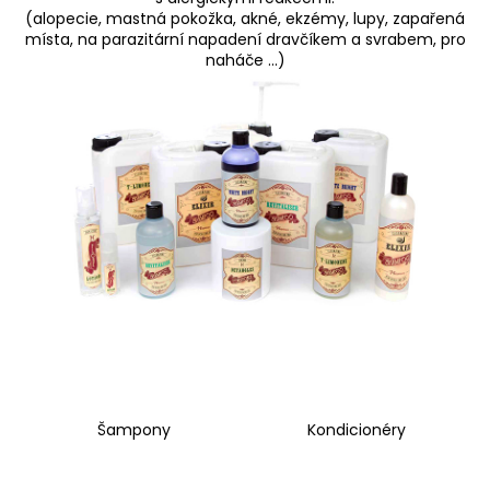
(alopecie, mastná pokožka, akné, ekzémy, lupy, zapařená
a
místa, na parazitární napadení dravčíkem a svrabem, pro
j
naháče …)
í
t
?
HLEDAT
D
o
p
o
Šampony
Kondicionéry
r
u