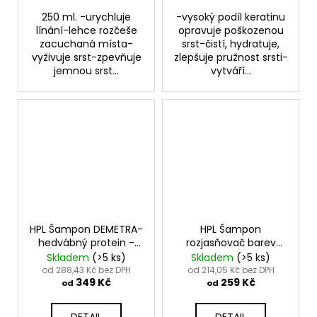
250 ml. -urychluje
-vysoký podíl keratinu
línání-lehce rozčeše
opravuje poškozenou
zacuchaná místa-
srst-čistí, hydratuje,
vyživuje srst-zpevňuje
zlepšuje pružnost srsti-
jemnou srst...
vytváří...
HPL Šampon DEMETRA-
HPL Šampon
hedvábný protein -
rozjasňovač barev
DEMETRA SHAMPOO
WHITE BRIGHT - White
Skladem
(>5 ks)
Skladem
(>5 ks)
Bright Shampoo
od 288,43 Kč bez DPH
od 214,05 Kč bez DPH
349 Kč
259 Kč
od
od
DETAIL
DETAIL