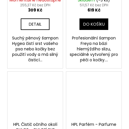
Momentálně nedostupné
Skladem
(>5 ks)
Foam
Shampoo for Cats
255,37 Kč bez DPH
511,57 Kč bez DPH
309 Kč
619 Kč
DETAIL
DO KOŠÍKU
Suchý pěnový šampon
Profesionální šampon
Hygea čistí srst vašeho
Freya na bázi
psa nebo kočky bez
hlemýždího slizu,
použití vody a má silný
speciálně vytvořený pro
čisticí...
péči o kočky....
HPL Čistič očního okolí
HPL Parfém - Parfume