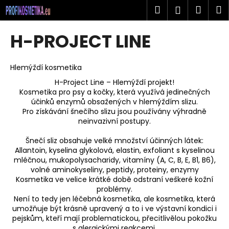
K
Přejít
Hledat
Náku
M
Přihlášen
na
o
obsah
Zpět
Zpět
košík
š
H-PROJECT LINE
í
C
k
o
Hlemýždí kosmetika
p
H-Project Line – Hlemýždí projekt!
Kosmetika pro psy a kočky, která využívá jedinečných
o
účinků enzymů obsažených v hlemýždím slizu.
t
Pro získávání šnečího slizu jsou používány výhradně
ř
neinvazivní postupy.
e
Šnečí sliz obsahuje velké množství účinných látek:
b
Allantoin, kyselina glykolová, elastin, exfoliant s kyselinou
u
mléčnou, mukopolysacharidy, vitamíny (A, C, B, E, B1, B6),
volné aminokyseliny, peptidy, proteiny, enzymy
j
Kosmetika ve velice krátké době odstraní veškeré kožní
e
problémy.
Není to tedy jen léčebná kosmetika, ale kosmetika, která
t
umožňuje být krásně upravený a to i ve výstavní kondici i
e
pejskům, kteří mají problematickou, přecitlivělou pokožku
n
s alergickými reakcemi.