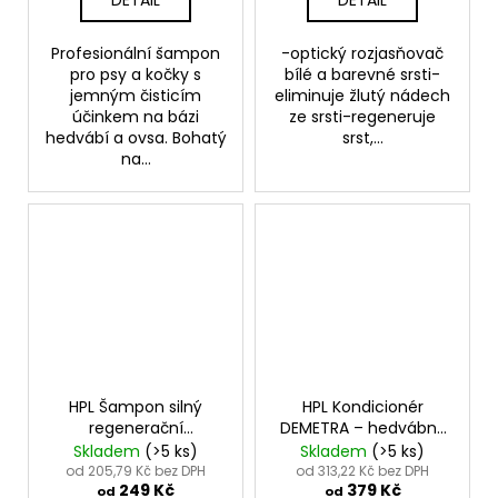
Profesionální šampon
-optický rozjasňovač
pro psy a kočky s
bílé a barevné srsti-
jemným čisticím
eliminuje žlutý nádech
účinkem na bázi
ze srsti-regeneruje
hedvábí a ovsa. Bohatý
srst,...
na...
HPL Šampon silný
HPL Kondicionér
regenerační
DEMETRA – hedvábný
REVITALISER
protein - DEMETRA
Skladem
(>5 ks)
Skladem
(>5 ks)
- Revitaliser Shampoo
CONDITIONER
od 205,79 Kč bez DPH
od 313,22 Kč bez DPH
249 Kč
379 Kč
od
od