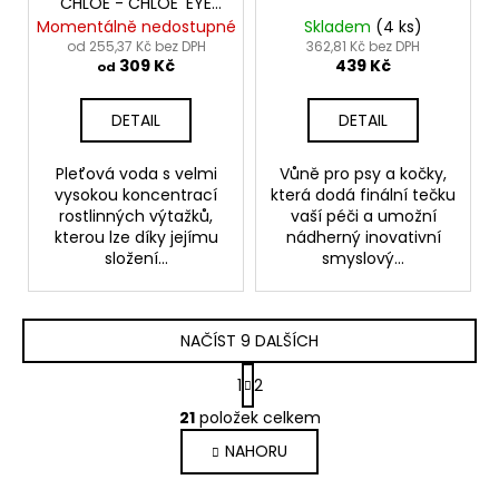
CHLOE - CHLOE' EYE
CLEANSER
Momentálně nedostupné
Skladem
(4 ks)
od 255,37 Kč bez DPH
362,81 Kč bez DPH
309 Kč
439 Kč
od
DETAIL
DETAIL
Pleťová voda s velmi
Vůně pro psy a kočky,
vysokou koncentrací
která dodá finální tečku
rostlinných výtažků,
vaší péči a umožní
kterou lze díky jejímu
nádherný inovativní
složení...
smyslový...
NAČÍST 9 DALŠÍCH
S
1
2
t
O
r
21
položek celkem
v
á
NAHORU
l
n
k
á