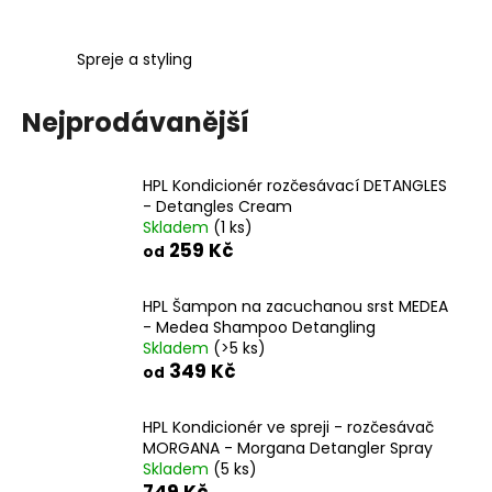
č
u
j
Spreje a styling
e
m
Nejprodávanější
e
HPL Kondicionér rozčesávací DETANGLES
HYDRA
MÍCHACÍ
- Detangles Cream
LAHVIČKA
Skladem
(1 ks)
-
259 Kč
od
DILUTION
BOTTLE
HPL Šampon na zacuchanou srst MEDEA
79
- Medea Shampoo Detangling
Kč
Skladem
(>5 ks)
349 Kč
od
HPL Kondicionér ve spreji - rozčesávač
MORGANA - Morgana Detangler Spray
Skladem
(5 ks)
749 Kč