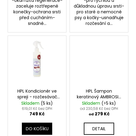
-okamžitá regenerace-
-pro rychlou a
zaceluje roztřepené
důkladnou úpravu srsti-
konečky-ochrana srsti
pro staré a nemocné
před cucháním-
psy a kočky-usnadňuje
snadné...
rozčesání a...
HPL Kondicionér ve
HPL Šampon
spreji - rozčesávač
keratinový AMBROSIA
MORGANA - Morgana
- Ambrosia Shampoo
Skladem
(5 ks)
Skladem
(>5 ks)
Detangler Spray
619,01 Kč bez DPH
od 230,58 Kč bez DPH
749 Kč
279 Kč
od
DO KOŠÍKU
DETAIL