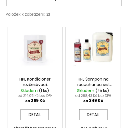
Položek k zobrazení:
21
V
ý
p
i
s
p
r
o
HPL Kondicionér
HPL Šampon na
rozčesávací
zacuchanou srst
d
DETANGLES
MEDEA - Medea
Skladem
(1 ks)
Skladem
(>5 ks)
u
- Detangles Cream
Shampoo Detangling
od 214,05 Kč bez DPH
od 288,43 Kč bez DPH
259 Kč
349 Kč
k
od
od
t
DETAIL
DETAIL
ů