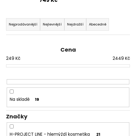
Ř
a
Nejprodávanější
Nejlevnější
Nejdražší
Abecedně
z
e
n
Cena
í
249
Kč
2449
Kč
p
r
o
d
u
Na skladě
19
k
t
Značky
ů
H-PROJECT LINE - hlemýždí kosmetika
21