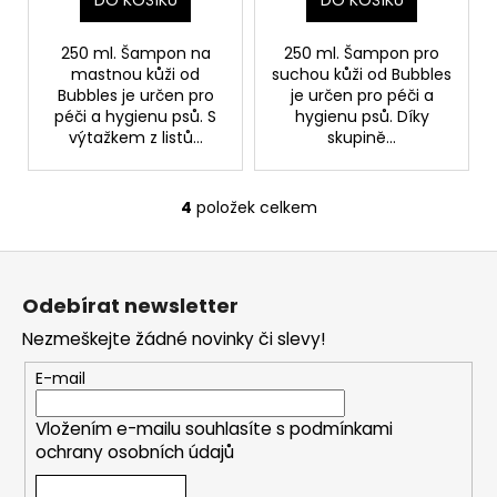
DO KOŠÍKU
DO KOŠÍKU
250 ml. Šampon na
250 ml. Šampon pro
mastnou kůži od
suchou kůži od Bubbles
Bubbles je určen pro
je určen pro péči a
péči a hygienu psů. S
hygienu psů. Díky
výtažkem z listů...
skupině...
4
položek celkem
O
v
Z
l
á
á
Odebírat newsletter
d
p
a
Nezmeškejte žádné novinky či slevy!
a
c
t
E-mail
í
í
p
Vložením e-mailu souhlasíte s
podmínkami
r
ochrany osobních údajů
v
k