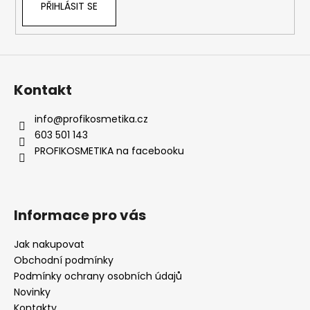
PŘIHLÁSIT SE
y
v
ý
p
i
s
Kontakt
u
info
@
profikosmetika.cz
603 501 143
PROFIKOSMETIKA na facebooku
Informace pro vás
Jak nakupovat
Obchodní podmínky
Podmínky ochrany osobních údajů
Novinky
Kontakty