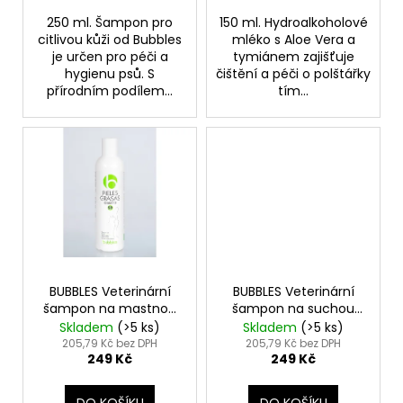
250 ml. Šampon pro
150 ml. Hydroalkoholové
citlivou kůži od Bubbles
mléko s Aloe Vera a
je určen pro péči a
tymiánem zajišťuje
hygienu psů. S
čištění a péči o polštářky
přírodním podílem...
tím...
BUBBLES Veterinární
BUBBLES Veterinární
šampon na mastnou
šampon na suchou
pokožku - Oily skin
pokožku - Dry skin
Skladem
(>5 ks)
Skladem
(>5 ks)
shampoo
shampoo
205,79 Kč bez DPH
205,79 Kč bez DPH
249 Kč
249 Kč