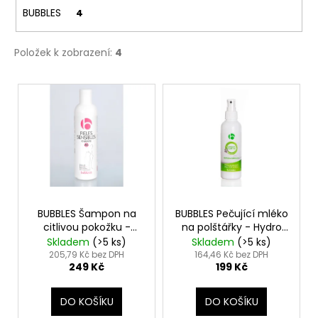
č
BUBBLES
4
u
j
e
Položek k zobrazení:
4
m
e
V
ý
p
HYDRA
HYDRATAČNÍ
i
KONDICIONÉR
-
s
MOISTURIZING
p
CONDITIONER
r
549
Kč
o
BUBBLES Šampon na
BUBBLES Pečující mléko
citlivou pokožku -
na polštářky - Hydro
d
Sensitive skin
alcoholic lotion for
Skladem
(>5 ks)
Skladem
(>5 ks)
u
shampoo
pads
205,79 Kč bez DPH
164,46 Kč bez DPH
249 Kč
199 Kč
k
t
DO KOŠÍKU
DO KOŠÍKU
ů