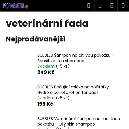
K
Přejít
Hledat
Náku
M
Přihlášen
na
o
obsah
Zpět
Zpět
košík
š
veterinární řada
í
C
k
Nejprodávanější
o
p
o
BUBBLES Šampon na citlivou pokožku -
t
Sensitive skin shampoo
Skladem
(>5 ks)
ř
249 Kč
e
b
BUBBLES Pečující mléko na polštářky -
u
Hydro alcoholic lotion for pads
j
Skladem
(>5 ks)
199 Kč
e
t
BUBBLES Veterinární šampon na mastnou
e
pokožku - Oily skin shampoo
n