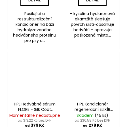
DETAIL
DETAIL
Posilující a
- kyselina hyaluronová
restrukturalizační
okamžitě zlepšuje
kondicionér na bázi
povrch srsti-obsahuje
hydrolyzovaného
hedvábí – opravuje
hedvábného proteinu
poškozená místa...
pro psy a...
HPL Hedvábné sérum
HPL Kondicionér
FLORE - Silk Coat
regenerační ELIXÍR
Lotion Flore
- Elixir Cream
Momentálně nedostupné
Skladem
(>5 ks)
od 313,22 Kč bez DPH
od 230,58 Kč bez DPH
379 Kč
279 Kč
od
od