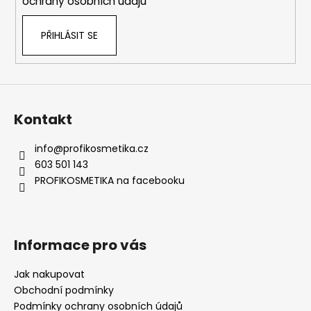
ochrany osobních údajů
v
k
PŘIHLÁSIT SE
y
v
ý
p
i
s
Kontakt
u
info
@
profikosmetika.cz
603 501 143
PROFIKOSMETIKA na facebooku
Informace pro vás
Jak nakupovat
Obchodní podmínky
Podmínky ochrany osobních údajů