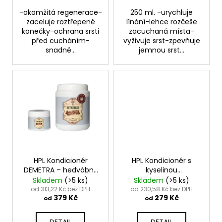
-okamžitá regenerace-
250 ml. -urychluje
zaceluje roztřepené
línání-lehce rozčeše
konečky-ochrana srsti
zacuchaná místa-
před cucháním-
vyživuje srst-zpevňuje
snadné...
jemnou srst...
HPL Kondicionér
HPL Kondicionér s
DEMETRA – hedvábný
kyselinou
protein - DEMETRA
hyaluronovou
Skladem
(>5 ks)
Skladem
(>5 ks)
CONDITIONER
AMBROSIA - Ambrosia
od 313,22 Kč bez DPH
od 230,58 Kč bez DPH
379 Kč
279 Kč
Conditioner
od
od