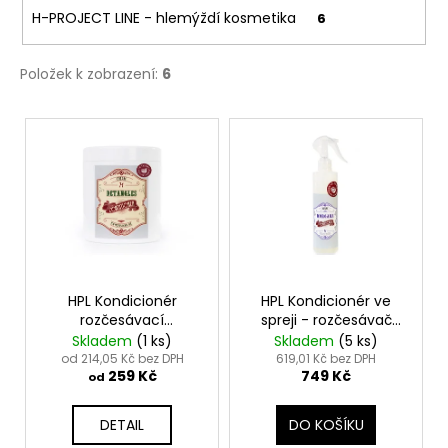
č
H-PROJECT LINE - hlemýždí kosmetika
6
u
j
e
Položek k zobrazení:
6
m
e
V
ý
p
HYDRA
ROZČESÁVACÍ
i
SPREJ
240
s
ML.
p
HYDRA
DEMATTING
r
SPRAY
o
HPL Kondicionér
HPL Kondicionér ve
249
rozčesávací
spreji - rozčesávač
d
Kč
DETANGLES
MORGANA - Morgana
Skladem
(1 ks)
Skladem
(5 ks)
u
- Detangles Cream
Detangler Spray
od 214,05 Kč bez DPH
619,01 Kč bez DPH
259 Kč
749 Kč
k
od
t
DETAIL
DO KOŠÍKU
ů