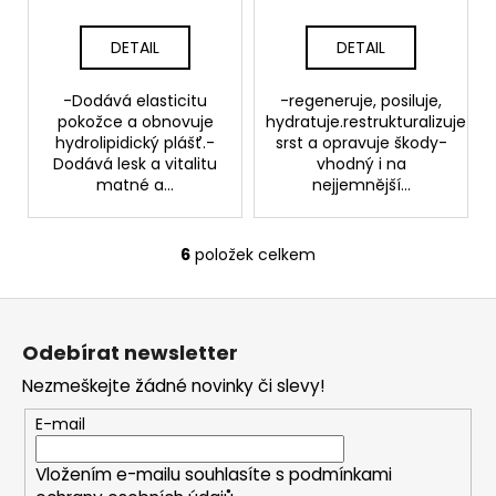
DETAIL
DETAIL
-Dodává elasticitu
-regeneruje, posiluje,
pokožce a obnovuje
hydratuje.restrukturalizuje
hydrolipidický plášť.-
srst a opravuje škody-
Dodává lesk a vitalitu
vhodný i na
matné a...
nejjemnější...
6
položek celkem
O
v
Z
l
á
á
Odebírat newsletter
d
p
a
Nezmeškejte žádné novinky či slevy!
a
c
t
E-mail
í
í
p
Vložením e-mailu souhlasíte s
podmínkami
r