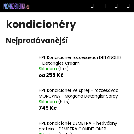
K
Přejít
Hledat
Náku
M
Přihlášen
na
o
obsah
Zpět
Zpět
košík
š
kondicionéry
í
C
k
Nejprodávanější
o
p
o
HPL Kondicionér rozčesávací DETANGLES
t
- Detangles Cream
Skladem
(1 ks)
ř
259 Kč
od
e
b
HPL Kondicionér ve spreji - rozčesávač
u
MORGANA - Morgana Detangler Spray
j
Skladem
(5 ks)
749 Kč
e
t
HPL Kondicionér DEMETRA – hedvábný
e
protein - DEMETRA CONDITIONER
n