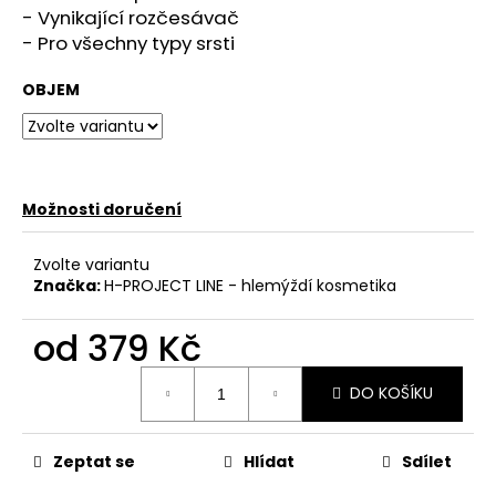
č
- Vynikající rozčesávač
u
- Pro všechny typy srsti
j
e
OBJEM
m
e
HYDRA
ROZČESÁVACÍ
Možnosti doručení
SPREJ
240
ML.
Zvolte variantu
HYDRA
Značka:
H-PROJECT LINE - hlemýždí kosmetika
DEMATTING
SPRAY
od
379 Kč
249
Kč
Měrná
DO KOŠÍKU
cena:
Zeptat se
Hlídat
Sdílet