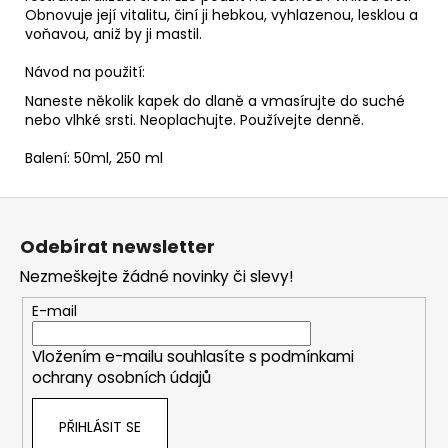
Obnovuje její vitalitu, činí ji hebkou, vyhlazenou, lesklou a
voňavou, aniž by ji mastil.
Návod na použití:
Naneste několik kapek do dlaně a vmasírujte do suché
nebo vlhké srsti. Neoplachujte. Používejte denně.
Balení: 50ml, 250 ml
Z
á
Odebírat newsletter
p
Nezmeškejte žádné novinky či slevy!
a
t
E-mail
í
Vložením e-mailu souhlasíte s
podmínkami
ochrany osobních údajů
PŘIHLÁSIT SE