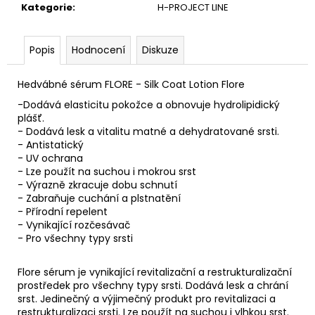
Kategorie
:
H-PROJECT LINE
Popis
Hodnocení
Diskuze
Hedvábné sérum FLORE - Silk Coat Lotion Flore
-Dodává elasticitu pokožce a obnovuje hydrolipidický
plášť.
- Dodává lesk a vitalitu matné a dehydratované srsti.
- Antistatický
- UV ochrana
- Lze použít na suchou i mokrou srst
- Výrazně zkracuje dobu schnutí
- Zabraňuje cuchání a plstnatění
- Přírodní repelent
- Vynikající rozčesávač
- Pro všechny typy srsti
Flore sérum je vynikající revitalizační a restrukturalizační
prostředek pro všechny typy srsti. Dodává lesk a chrání
srst. Jedinečný a výjimečný produkt pro revitalizaci a
restrukturalizaci srsti. Lze použít na suchou i vlhkou srst.