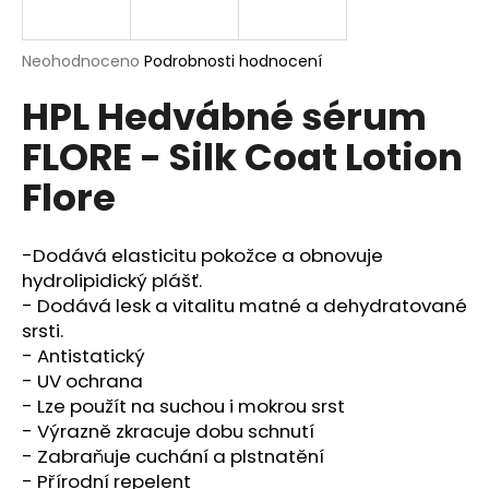
a
j
Průměrné
Neohodnoceno
Podrobnosti hodnocení
í
hodnocení
HPL Hedvábné sérum
produktu
t
je
?
FLORE - Silk Coat Lotion
0,0
z
Flore
5
hvězdiček.
-Dodává elasticitu pokožce a obnovuje
HLEDAT
hydrolipidický plášť.
- Dodává lesk a vitalitu matné a dehydratované
srsti.
D
- Antistatický
o
- UV ochrana
p
- Lze použít na suchou i mokrou srst
o
- Výrazně zkracuje dobu schnutí
r
- Zabraňuje cuchání a plstnatění
u
- Přírodní repelent