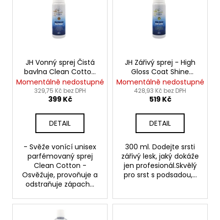
p
i
s
p
r
o
JH Vonný sprej Čistá
JH Zářivý sprej - High
bavlna Clean Cotton
Gloss Coat Shine
d
Deodorising Fragrance
Spray
Momentálně nedostupné
Momentálně nedostupné
u
Spray
329,75 Kč bez DPH
428,93 Kč bez DPH
399 Kč
519 Kč
k
t
DETAIL
DETAIL
ů
- Svěže vonící unisex
300 ml. Dodejte srsti
parfémovaný sprej
zářivý lesk, jaký dokáže
Clean Cotton -
jen profesionál.Skvělý
Osvěžuje, provoňuje a
pro srst s podsadou,...
odstraňuje zápach...