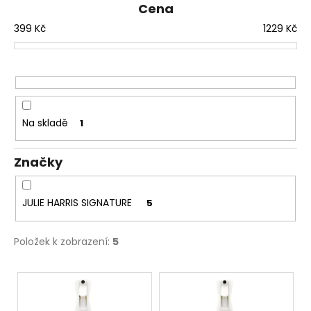
n
Cena
í
399
Kč
1229
Kč
p
r
o
d
u
Na skladě
1
k
t
Značky
ů
JULIE HARRIS SIGNATURE
5
Položek k zobrazení:
5
V
ý