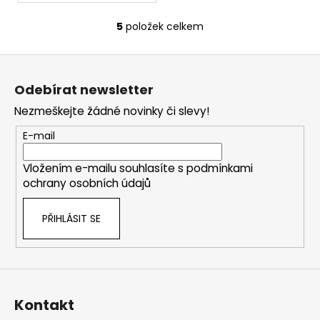
5
položek celkem
O
v
Z
l
á
á
Odebírat newsletter
d
p
a
Nezmeškejte žádné novinky či slevy!
a
c
t
E-mail
í
í
p
Vložením e-mailu souhlasíte s
podmínkami
r
ochrany osobních údajů
v
k
PŘIHLÁSIT SE
y
v
ý
p
i
s
Kontakt
u