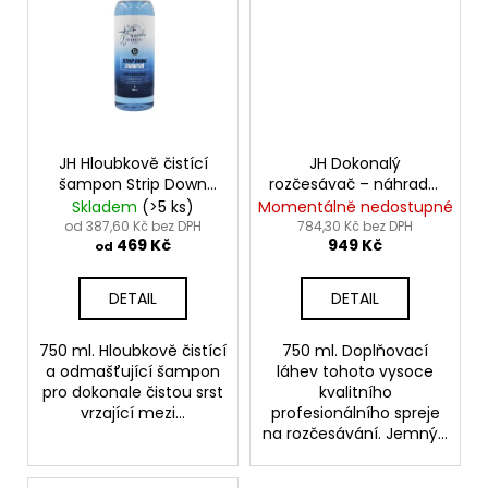
JH Hloubkově čistící
JH Dokonalý
šampon Strip Down
rozčesávač – náhradní
- Strip Down Deep
naplň 750ml - Coat
Skladem
(>5 ks)
Momentálně nedostupné
Cleansing Shampoo
Management Spray
od 387,60 Kč bez DPH
784,30 Kč bez DPH
469 Kč
949 Kč
Refill 750ml
od
DETAIL
DETAIL
750 ml. Hloubkově čistící
750 ml. Doplňovací
a odmašťující šampon
láhev tohoto vysoce
pro dokonale čistou srst
kvalitního
vrzající mezi...
profesionálního spreje
na rozčesávání. Jemný...