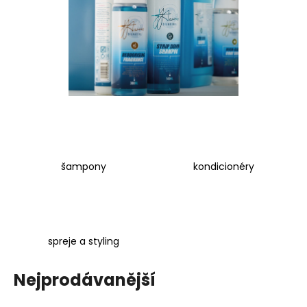
a
j
í
t
?
HLEDAT
šampony
kondicionéry
D
o
spreje a styling
p
o
Nejprodávanější
r
u