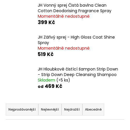
č
JH Vonný sprej Čistá bavlna Clean
u
Cotton Deodorising Fragrance Spray
j
Momentálně nedostupné
e
399 Kč
m
e
JH Zářivý sprej - High Gloss Coat Shine
Spray
Momentálně nedostupné
HYDRA
519 Kč
ROZČESÁVACÍ
SPREJ
240
ML.
JH Hloubkově čistící šampon Strip Down
HYDRA
- Strip Down Deep Cleansing Shampoo
DEMATTING
Skladem
(>5 ks)
SPRAY
469 Kč
od
249
Kč
Ř
a
Nejprodávanější
Nejlevnější
Nejdražší
Abecedně
z
e