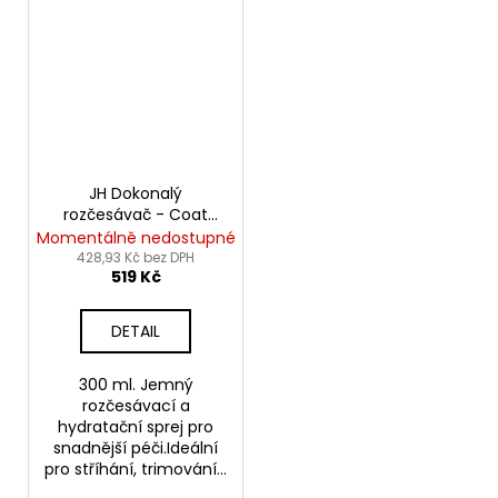
JH Dokonalý
rozčesávač - Coat
Management Spray
Momentálně nedostupné
428,93 Kč bez DPH
519 Kč
DETAIL
300 ml. Jemný
rozčesávací a
hydratační sprej pro
snadnější péči.Ideální
pro stříhání, trimování...