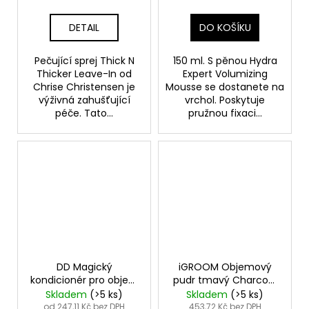
DETAIL
DO KOŠÍKU
Pečující sprej Thick N
150 ml. S pěnou Hydra
Thicker Leave-In od
Expert Volumizing
Chrise Christensen je
Mousse se dostanete na
výživná zahušťující
vrchol. Poskytuje
péče. Tato...
pružnou fixaci...
DD Magický
iGROOM Objemový
kondicionér pro objem
pudr tmavý Charcoal
a tvarování střihu
- Charcoal Magic
Skladem
(>5 ks)
Skladem
(>5 ks)
Sculpture Rinse-
Powder)
od 247,11 Kč bez DPH
453,72 Kč bez DPH