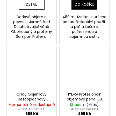
DETAIL
DO KOŠÍKU
Dodává objem a
480 ml. Maska je určena
pevnost Jemně čistí
pro profesionální použití
Dlouhotrvající vůně
u psů a koček s
Obohacený o proteiny
poškozenou a
Šampon Protein...
objemnou srstí....
CHRIS Objemový
HYDRA Profesionální
bezooplachový
objemová pěna 150
kondiconér ve sreji -
ml. - Expert Volumizing
Momentálně nedostupné
Skladem
(>5 ks)
Thick N Thicker Leave-
Mousse
470,25 Kč bez DPH
412,40 Kč bez DPH
569 Kč
499 Kč
In Treatment