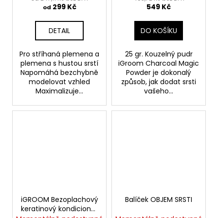
299 Kč
549 Kč
Dezynadog Magic
od
Formula Sculpture
Rinse Conditioner
DETAIL
DO KOŠÍKU
Pro stříhaná plemena a
25 gr. Kouzelný pudr
plemena s hustou srstí
iGroom Charcoal Magic
Napomáhá bezchybně
Powder je dokonalý
modelovat vzhled
způsob, jak dodat srsti
Maximalizuje...
vašeho...
iGROOM Bezoplachový
Balíček OBJEM SRSTI
keratinový kondicionér