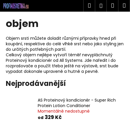
K
Přejít
Hledat
Náku
M
Přihlášen
na
o
obsah
Zpět
Zpět
košík
š
objem
í
C
k
o
Objem srsti můžete doladit různými přípravky hned při
koupání, respektive do celé vlhké srst nebo jako styling jen
p
do určitých potřebných partií.
o
Celkový objem nejlépe vytvoří téměř nevypláchnutý
t
Proteinový kondicionér od All Systems. Jde naředit i do
rozprašovače a použít třeba ještě na výstavě, srst bude
ř
vypadat dokonale upraveně a hutně a pevně.
e
Nejprodávanější
b
u
j
AS Proteinový kondicionér - Super Rich
e
Protein Lotion Conditioner
Momentálně nedostupné
t
329 Kč
od
e
n