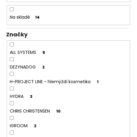
č
d
u
u
j
Na skladě
14
e
k
m
t
e
Značky
ů
HYDRA
ALL SYSTEMS
5
HYDRATAČNÍ
ŠAMPON
DEZYNADOG
2
-
MOISTURIZING
SHAMPOO
H-PROJECT LINE - hlemýždí kosmetika
1
549
Kč
HYDRA
3
CHRIS CHRISTENSEN
10
IGROOM
2