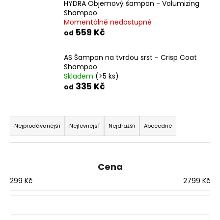
HYDRA Objemový šampon - Volumizing
a
Shampoo
j
Momentálně nedostupné
559 Kč
od
í
t
AS Šampon na tvrdou srst - Crisp Coat
?
Shampoo
Skladem
(>5 ks)
335 Kč
od
Ř
HLEDAT
a
Nejprodávanější
Nejlevnější
Nejdražší
Abecedně
z
e
D
n
o
Cena
í
p
299
Kč
2799
Kč
o
p
r
r
u
o