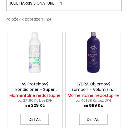
JULIE HARRIS SIGNATURE
1
Položek k zobrazení:
24
V
ý
p
i
s
p
r
o
AS Proteinový
HYDRA Objemový
kondicionér - Super
šampon - Volumizing
d
Rich Protein Lotion
Shampoo
Momentálně nedostupné
Momentálně nedostupné
u
Conditioner
od 271,90 Kč bez DPH
od 461,98 Kč bez DPH
329 Kč
559 Kč
k
od
od
t
DETAIL
DETAIL
ů