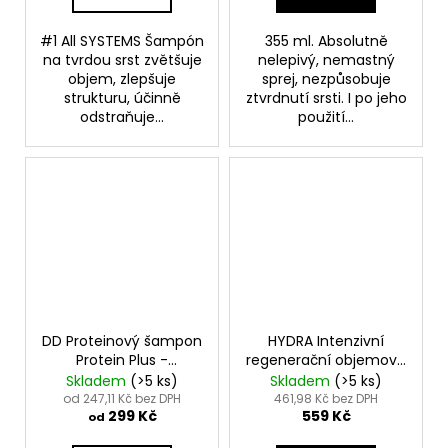
#1 All SYSTEMS Šampón
355 ml. Absolutně
na tvrdou srst zvětšuje
nelepivý, nemastný
objem, zlepšuje
sprej, nezpůsobuje
strukturu, účinně
ztvrdnutí srsti. I po jeho
odstraňuje...
použití...
DD Proteinový šampon
HYDRA Intenzivní
Protein Plus -
regenerační objemová
Dezynadog Magic
maska 480 ml. -
Skladem
(>5 ks)
Skladem
(>5 ks)
Formula Protein Plus
Intense Repair
od 247,11 Kč bez DPH
461,98 Kč bez DPH
299 Kč
559 Kč
High Volume Shampoo
Volumizing Mask
od