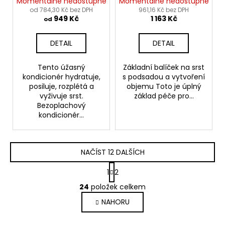
- Pro-Keratin Leave-In
Momentálně nedostupné
Momentálně nedostupné
Pet Conditioner
od 784,30 Kč bez DPH
961,16 Kč bez DPH
949 Kč
1 163 Kč
od
DETAIL
DETAIL
Tento úžasný
Základní balíček na srst
kondicionér hydratuje,
s podsadou a vytvoření
posiluje, rozplétá a
objemu Toto je úplný
vyživuje srst.
základ péče pro...
Bezoplachový
kondicionér...
NAČÍST 12 DALŠÍCH
S
1
2
t
O
r
24
položek celkem
v
á
NAHORU
l
n
k
á
o