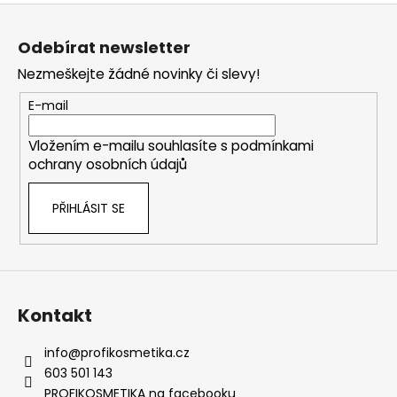
d
Z
v
a
á
á
c
Odebírat newsletter
n
p
í
í
Nezmeškejte žádné novinky či slevy!
p
a
r
t
E-mail
v
í
k
Vložením e-mailu souhlasíte s
podmínkami
y
ochrany osobních údajů
v
ý
PŘIHLÁSIT SE
p
i
s
u
Kontakt
info
@
profikosmetika.cz
603 501 143
PROFIKOSMETIKA na facebooku