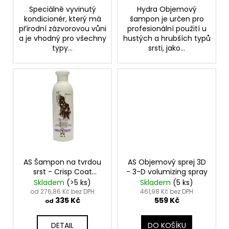
Speciálně vyvinutý
Hydra Objemový
kondicionér, který má
šampon je určen pro
přírodní zázvorovou vůni
profesionální použití u
a je vhodný pro všechny
hustých a hrubších typů
typy...
srsti, jako...
AS Šampon na tvrdou
AS Objemový sprej 3D
srst - Crisp Coat
- 3-D volumizing spray
Shampoo
Skladem
(>5 ks)
Skladem
(5 ks)
od 276,86 Kč bez DPH
461,98 Kč bez DPH
335 Kč
559 Kč
od
DETAIL
DO KOŠÍKU