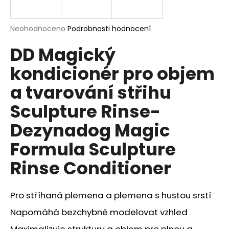
a
j
Průměrné
Neohodnoceno
Podrobnosti hodnocení
í
hodnocení
DD Magický
produktu
t
je
?
kondicionér pro objem
0,0
z
a tvarování střihu
5
hvězdiček.
Sculpture Rinse-
HLEDAT
Dezynadog Magic
Formula Sculpture
Rinse Conditioner
D
o
p
Pro stříhaná plemena a plemena s hustou srstí
o
r
Napomáhá bezchybně modelovat vzhled
u
Maximalizuje strukturu a objem pro plnou a