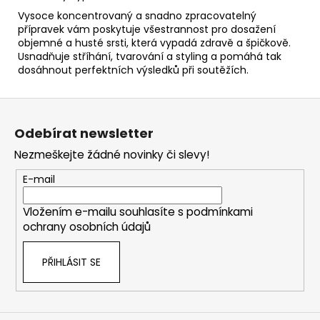
Vysoce koncentrovaný a snadno zpracovatelný
přípravek vám poskytuje všestrannost pro dosažení
objemné a husté srsti, která vypadá zdravě a špičkově.
Usnadňuje stříhání, tvarování a styling a pomáhá tak
dosáhnout perfektních výsledků při soutěžích.
Z
á
Odebírat newsletter
p
Nezmeškejte žádné novinky či slevy!
a
t
E-mail
í
Vložením e-mailu souhlasíte s
podmínkami
ochrany osobních údajů
PŘIHLÁSIT SE