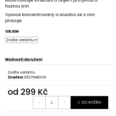
č
hustou srst
u
j
Vysoce koncentrovaný a snadno se s ním
e
pracuje
m
e
OBJEM
HYDRA
HYDRATAČNÍ
KONDICIONÉR
-
Možnosti doručení
MOISTURIZING
CONDITIONER
Zvolte variantu
549
Značka:
DEZYNADOG
Kč
od
299 Kč
Měrná
DO KOŠÍKU
cena: