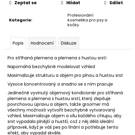
Zeptat se
Hlídat
Sdílet
Profesionální
Kategorie
:
kosmetika pro psy a
kočky
Popis
Hodnocení
Diskuze
Pro stříhaná plemena a plemena s hustou srstí
Napomáhá bezchybně modelovat vzhled
Maximalizuje strukturu a objem pro plnou a hustou srst
Vysoce koncentrovaný a snadno se s ním pracuje
Jedinečně vyvinutý objemový kondicionér pro stříhaná
plemena a plemena s hustou srstí, který zlepšuje
povrchovou úpravu a objem, takže groomer má
všechny možnosti vytvořit bezchybně vytvarovaný
vzhled. Maximalizuje objem a sílu každého chlupu, aby
srst vypadala plnější a hustší, což z něj dělá ideální
přípravek, když je váš pes po línání a potřebuje tento
efekt, aby vypadal skvěle.