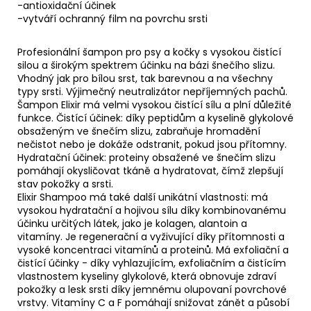
-antioxidační účinek
-vytváří ochranný film na povrchu srsti
Profesionální šampon pro psy a kočky s vysokou čistící
silou a širokým spektrem účinku na bázi šnečího slizu.
Vhodný jak pro bílou srst, tak barevnou a na všechny
typy srsti. Výjimečný neutralizátor nepříjemných pachů.
Šampon Elixir má velmi vysokou čistící sílu a plní důležité
funkce. Čistící účinek: díky peptidům a kyselině glykolové
obsaženým ve šnečím slizu, zabraňuje hromadění
nečistot nebo je dokáže odstranit, pokud jsou přítomny.
Hydratační účinek: proteiny obsažené ve šnečím slizu
pomáhají okysličovat tkáně a hydratovat, čímž zlepšují
stav pokožky a srsti.
Elixir Shampoo má také další unikátní vlastnosti: má
vysokou hydratační a hojivou sílu díky kombinovanému
účinku určitých látek, jako je kolagen, alantoin a
vitamíny. Je regenerační a vyživující díky přítomnosti a
vysoké koncentraci vitamínů a proteinů. Má exfoliační a
čistící účinky - díky vyhlazujícím, exfoliačním a čistícím
vlastnostem kyseliny glykolové, která obnovuje zdraví
pokožky a lesk srsti díky jemnému olupovaní povrchové
vrstvy. Vitamíny C a F pomáhají snižovat zánět a působí