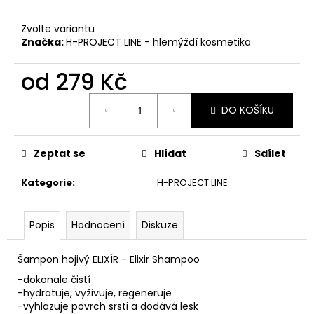
č
u
Zvolte variantu
j
Značka:
H-PROJECT LINE - hlemýždí kosmetika
e
m
od
279 Kč
e
Měrná
DO KOŠÍKU
cena:
HYDRA
MÍCHACÍ
LAHVIČKA
Zeptat se
Hlídat
Sdílet
-
DILUTION
BOTTLE
Kategorie
:
H-PROJECT LINE
79
Kč
Popis
Hodnocení
Diskuze
Šampon hojivý ELIXÍR - Elixir Shampoo
-dokonale čistí
-hydratuje, vyživuje, regeneruje
-vyhlazuje povrch srsti a dodává lesk