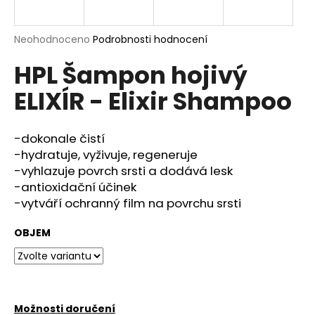
a
j
Průměrné
Neohodnoceno
Podrobnosti hodnocení
í
hodnocení
HPL Šampon hojivý
produktu
t
je
?
ELIXÍR - Elixir Shampoo
0,0
z
5
hvězdiček.
-dokonale čistí
-hydratuje, vyživuje, regeneruje
HLEDAT
-vyhlazuje povrch srsti a dodává lesk
-antioxidační účinek
-vytváří ochranný film na povrchu srsti
D
OBJEM
o
p
o
r
u
Možnosti doručení