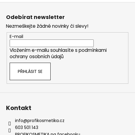
Z
á
Odebírat newsletter
p
Nezmeškejte žádné novinky či slevy!
a
t
E-mail
í
Vložením e-mailu souhlasíte s
podmínkami
ochrany osobních údajů
PŘIHLÁSIT SE
Kontakt
info
@
profikosmetika.cz
603 501 143
PROFIKOSMETIKA na facebooku