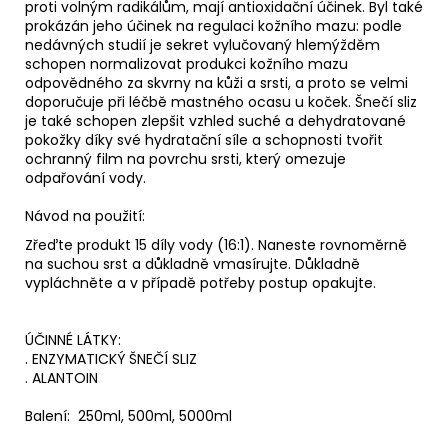
proti volným radikálům, mají antioxidační účinek. Byl také
prokázán jeho účinek na regulaci kožního mazu: podle
nedávných studií je sekret vylučovaný hlemýžděm
schopen normalizovat produkci kožního mazu
odpovědného za skvrny na kůži a srsti, a proto se velmi
doporučuje při léčbě mastného ocasu u koček. Šnečí sliz
je také schopen zlepšit vzhled suché a dehydratované
pokožky díky své hydratační síle a schopnosti tvořit
ochranný film na povrchu srsti, který omezuje
odpařování vody.
Návod na použití:
Zřeďte produkt 15 díly vody (16:1). Naneste rovnoměrně
na suchou srst a důkladně vmasírujte. Důkladně
vypláchněte a v případě potřeby postup opakujte.
ÚČINNÉ LÁTKY:
. ENZYMATICKÝ ŠNEČÍ SLIZ
. ALANTOIN
Balení: 250ml, 500ml, 5000ml