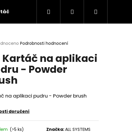
Hledat
Přihlášení
Nákupní
táče a hřebeny
Doplňky
HYDRA
ALL
košík
rné
odnoceno
Podrobnosti hodnocení
cení
 Kartáč na aplikaci
ktu
dru - Powder
ush
ček.
č na aplikaci pudru - Powder brush
sti doručení
ČNÍ ŠAMPON -
adem
(>5 ks)
Značka:
ALL SYSTEMS