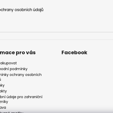
chrany osobních údajů
rmace pro vás
Facebook
nakupovat
odní podmínky
ínky ochrany osobních
ů
nky
akty
bní údaje pro zahraniční
zníky
ava