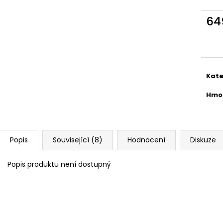
DEMATTING AND FINISHING SPRAY
MOISTURIZING 
549 Kč
549 Kč
64
Měr
cena
Kate
Hmo
Popis
Související (8)
Hodnocení
Diskuze
Popis produktu není dostupný