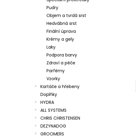
SUPER CLEANING CONDITIONING
l
SHAMPOO
Pudry
275 Kč
Objem a tvrdá srst
Hedvábná srst
Finální úprava
Krémy a gely
Laky
Podpora barvy
Zdraví a péče
Parfémy
Vzorky
Kartáče a hřebeny
Doplňky
HYDRA
ALL SYSTEMS
CHRIS CHRISTENSEN
DEZYNADOG
GROOMERS