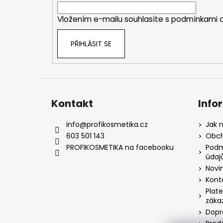
í
Vložením e-mailu souhlasíte s
podmínkami o
PŘIHLÁSIT SE
Kontakt
Info
info
@
profikosmetika.cz
Jak 
603 501 143
Obch
PROFIKOSMETIKA na facebooku
Podm
údaj
Novi
Kont
Plate
záka
Dopr