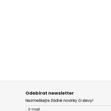
Z
á
Odebírat newsletter
p
Nezmeškejte žádné novinky či slevy!
a
t
E-mail