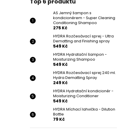
Top 6 produktů
AS Jemný šampon s
kondicionérem - Super Cleaning
Conditioning Shampoo
275 Kč
HYDRA Rozčesávací sprej - Ultra
Dematting and Finishing spray
549 Kč
HYDRA Hydratační šampon -
Moisturizing Shampoo
549 Kč
HYDRA Rozčesávací sprej 240 ml.
Hydra Dematting Spray
249 Kč
HYDRA Hydratační kondicionér -
Moisturizing Conditioner
549 Kč
HYDRA Míchací lahvička - Dilution
Bottle
79 Kč