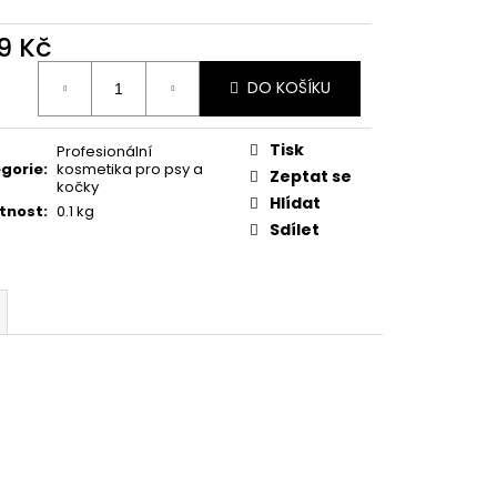
SHAMPOO
9 Kč
ná
DO KOŠÍKU
:
Tisk
Profesionální
gorie
:
kosmetika pro psy a
Zeptat se
kočky
Hlídat
tnost
:
0.1 kg
Sdílet