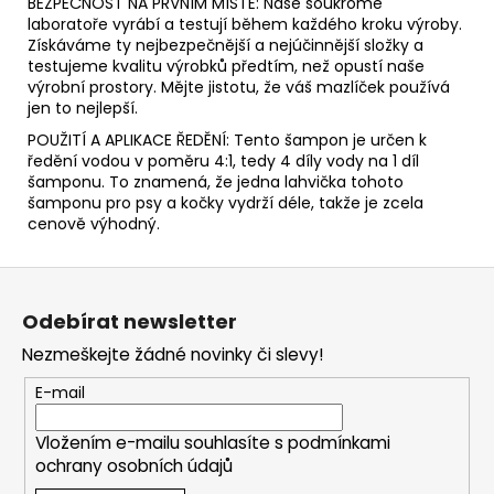
BEZPEČNOST NA PRVNÍM MÍSTĚ: Naše soukromé
laboratoře vyrábí a testují během každého kroku výroby.
Získáváme ty nejbezpečnější a nejúčinnější složky a
testujeme kvalitu výrobků předtím, než opustí naše
výrobní prostory. Mějte jistotu, že váš mazlíček používá
jen to nejlepší.
POUŽITÍ A APLIKACE ŘEDĚNÍ: Tento šampon je určen k
ředění vodou v poměru 4:1, tedy 4 díly vody na 1 díl
šamponu. To znamená, že jedna lahvička tohoto
šamponu pro psy a kočky vydrží déle, takže je zcela
cenově výhodný.
Z
á
Odebírat newsletter
p
Nezmeškejte žádné novinky či slevy!
a
t
E-mail
í
Vložením e-mailu souhlasíte s
podmínkami
ochrany osobních údajů