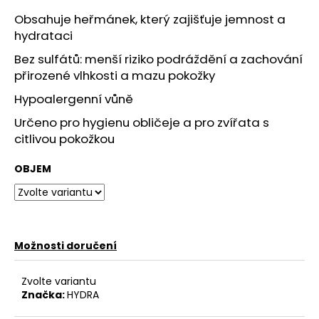
č
u
Obsahuje heřmánek, který zajišťuje jemnost a
j
hydrataci
e
Bez sulfátů: menší riziko podráždění a zachování
m
přirozené vlhkosti a mazu pokožky
e
Hypoalergenní vůně
Určeno pro hygienu obličeje a pro zvířata s
HYDRA
ROZČESÁVACÍ
citlivou pokožkou
SPREJ
-
OBJEM
ULTRA
DEMATTING
AND
FINISHING
SPRAY
549
Možnosti doručení
Kč
Zvolte variantu
Značka:
HYDRA