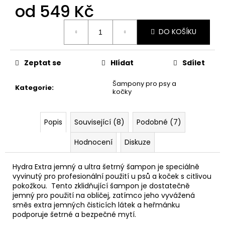
od
549 Kč
Měrná
DO KOŠÍKU
cena:
Zeptat se
Hlídat
Sdílet
Šampony pro psy a
Kategorie
:
kočky
Popis
Související (8)
Podobné (7)
Hodnocení
Diskuze
Hydra Extra jemný a ultra šetrný šampon je speciálně
vyvinutý pro profesionální použití u psů a koček s citlivou
pokožkou. Tento zklidňující šampon je dostatečně
jemný pro použití na obličej, zatímco jeho vyvážená
směs extra jemných čisticích látek a heřmánku
podporuje šetrné a bezpečné mytí.