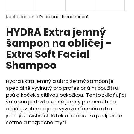
a
j
Průměrné
Neohodnoceno
Podrobnosti hodnocení
í
hodnocení
HYDRA Extra jemný
produktu
t
je
?
šampon na obličej -
0,0
z
Extra Soft Facial
5
hvězdiček.
Shampoo
HLEDAT
Hydra Extra jemný a ultra šetrný šampon je
speciálně vyvinutý pro profesionální použití u
psů a koček s citlivou pokožkou. Tento zklidňující
D
o
šampon je dostatečně jemný pro použití na
p
obličej, zatímco jeho vyvážená směs extra
o
jemných čisticích látek a heřmánku podporuje
r
šetrné a bezpečné mytí.
u