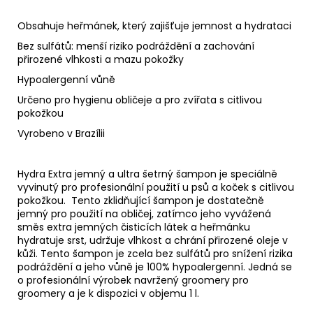
Obsahuje heřmánek, který zajišťuje jemnost a hydrataci
Bez sulfátů: menší riziko podráždění a zachování
přirozené vlhkosti a mazu pokožky
Hypoalergenní vůně
Určeno pro hygienu obličeje a pro zvířata s citlivou
pokožkou
Vyrobeno v Brazílii
Hydra Extra jemný a ultra šetrný šampon je speciálně
vyvinutý pro profesionální použití u psů a koček s citlivou
pokožkou. Tento zklidňující šampon je dostatečně
jemný pro použití na obličej, zatímco jeho vyvážená
směs extra jemných čisticích látek a heřmánku
hydratuje srst, udržuje vlhkost a chrání přirozené oleje v
kůži. Tento šampon je zcela bez sulfátů pro snížení rizika
podráždění a jeho vůně je 100% hypoalergenní. Jedná se
o profesionální výrobek navržený groomery pro
groomery a je k dispozici v objemu 1 l.