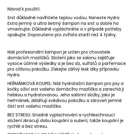
Návod k použití:
Srst důkladně navlhčete teplou vodou. Naneste Hydra
Extra jemný a ultra šetrný šampon na srst a dobře ho
vmasírujte. Důkladně vypláchněte a v případě potřeby
opakujte. Doporučeno pro zvířata starší než 4 týdny.
Náš profesionální šampon je určen pro chovatele
domácích mazlíčků. Složení jako ze salonu zajišťuje
vysoce účinné výsledky a je bez slz, sulfátů a parfemace
pro citlivou pokožku. Získejte zářivý lesk díky přípravku
Hydra.
HEŘMÁNKOVÁ KOUPEL: Náš hydratační šampon pro psy a
kočky oživí srst vašeho domácího mazlíčka a zanechá ji
hebkou a hydratovanou. Jeho salónní složky, jako je
heřmánek, zklidňují svědivou pokožku a zároveň jemně
čistí srst vašeho mazlíčka.
BEZ STRESU: Snadné vyplachování a rychleschnoucí
složení zkracují dobu koupání a sušení, takže koupání je
rychlé a bez stresu.