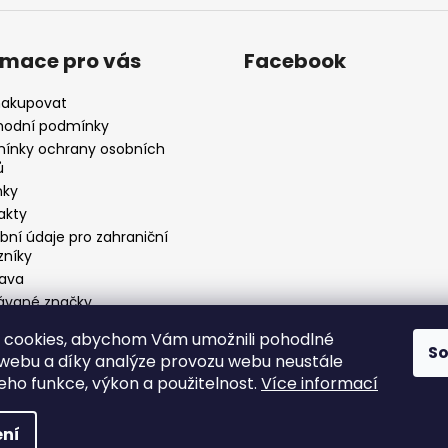
rmace pro vás
Facebook
nakupovat
odní podmínky
ínky ochrany osobních
ů
nky
akty
bní údaje pro zahraniční
zníky
ava
ávané značky
atelský program
 cookies, abychom Vám umožnili pohodlné
KOOBCHOD
S
 webu a díky analýze provozu webu neustále
jeho funkce, výkon a použitelnost.
Více informací
 vyhrazena.
Upravit nastavení cookies
ní