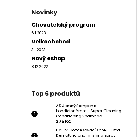
Novinky
Chovatelský program
6.1.2023
Velkoobchod
3.1.2023
Nový eshop
8.12.2022
Top 6 produktů
AS Jemný šampon s
kondicionérem - Super Cleaning
Conditioning Shampoo
275 Kč
HYDRA Rozčesávací sprej - Ultra
Dematting and Finishing spray