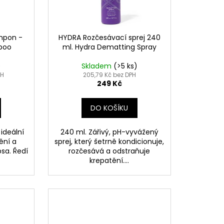
SHAMPOO
mpon -
HYDRA Rozčesávací sprej 240
poo
ml. Hydra Dematting Spray
)
Skladem
(>5 ks)
PH
205,79 Kč bez DPH
249 Kč
DO KOŠÍKU
ideální
240 ml. Zářivý, pH-vyvážený
ění a
sprej, který šetrně kondicionuje,
psa. Ředí
rozčesává a odstraňuje
krepatění....