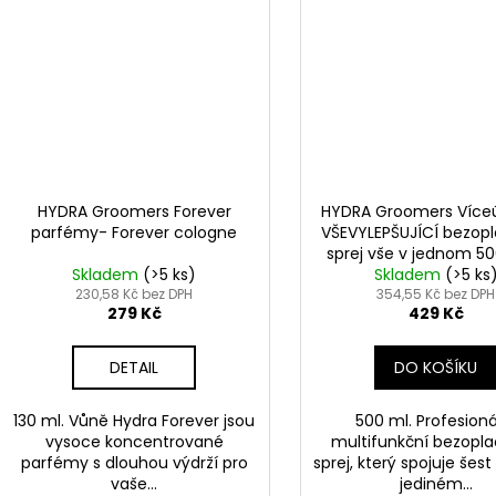
HYDRA Groomers Forever
HYDRA Groomers Více
parfémy- Forever cologne
VŠEVYLEPŠUJÍCÍ bezop
sprej vše v jednom 50
Skladem
(>5 ks)
Hydra Groomers All-
Skladem
(>5 ks
230,58 Kč bez DPH
Fast Drying Spra
354,55 Kč bez DPH
279 Kč
429 Kč
DETAIL
DO KOŠÍKU
130 ml. Vůně Hydra Forever jsou
500 ml. Profesioná
vysoce koncentrované
multifunkční bezopl
parfémy s dlouhou výdrží pro
sprej, který spojuje šest
vaše...
jediném...