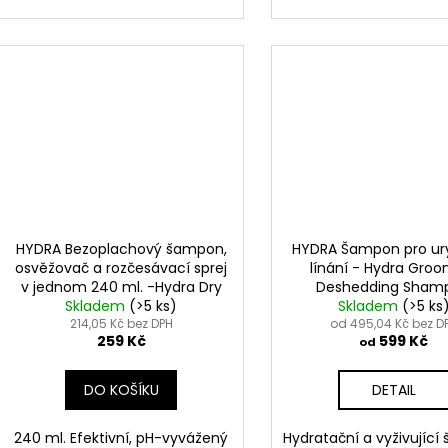
HYDRA Bezoplachový šampon,
HYDRA Šampon pro ur
osvěžovač a rozčesávací sprej
línání - Hydra Gro
v jednom 240 ml. -Hydra Dry
Deshedding Sham
Skladem
bath Spray
(>5 ks)
Skladem
(>5 ks
214,05 Kč bez DPH
od 495,04 Kč bez D
259 Kč
599 Kč
od
DO KOŠÍKU
DETAIL
240 ml. Efektivní, pH-vyvážený
Hydratační a vyživující