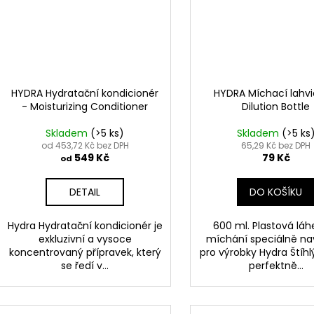
HYDRA Hydratační kondicionér
HYDRA Míchací lahvi
- Moisturizing Conditioner
Dilution Bottle
Skladem
(>5 ks)
Skladem
(>5 ks
od 453,72 Kč bez DPH
65,29 Kč bez DPH
549 Kč
79 Kč
od
DETAIL
DO KOŠÍKU
Hydra Hydratační kondicionér je
600 ml. Plastová láh
exkluzivní a vysoce
míchání speciálně na
koncentrovaný přípravek, který
pro výrobky Hydra Štíhl
se ředí v...
perfektně...