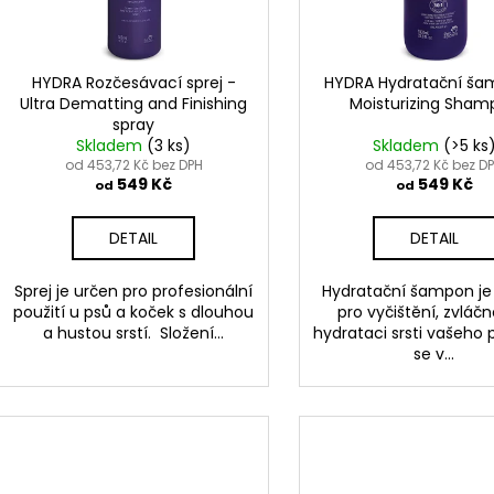
DEMATTING AND FINISHING SPRAY
MOISTURIZING 
d
r
549 Kč
549 Kč
u
o
k
d
HYDRA Rozčesávací sprej -
HYDRA Hydratační ša
t
Ultra Dematting and Finishing
Moisturizing Sham
u
spray
ů
k
Skladem
(3 ks)
Skladem
(>5 ks
t
od 453,72 Kč bez DPH
od 453,72 Kč bez D
549 Kč
549 Kč
od
od
ů
DETAIL
DETAIL
Sprej je určen pro profesionální
Hydratační šampon je 
použití u psů a koček s dlouhou
pro vyčištění, zvláčn
a hustou srstí. Složení...
hydrataci srsti vašeho 
se v...