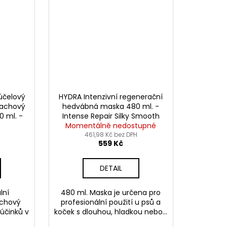
účelový
HYDRA Intenzivní regenerační
lachový
hedvábná maska 480 ml. -
0 ml. -
Intense Repair Silky Smooth
in-One
)
Momentálně nedostupné
Mask
y
461,98 Kč bez DPH
559 Kč
DETAIL
lní
480 ml. Maska je určena pro
achový
profesionální použití u psů a
 účinků v
koček s dlouhou, hladkou nebo...