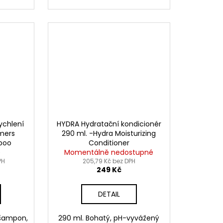
ychlení
HYDRA Hydratační kondicionér
omers
290 ml. -Hydra Moisturizing
poo
Conditioner
)
Momentálně nedostupné
PH
205,79 Kč bez DPH
249 Kč
DETAIL
 šampon,
290 ml. Bohatý, pH-vyvážený