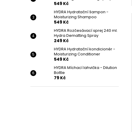
549 Kč
HYDRA Hydratační šampon -
Moisturizing Shampoo
549 Kč
HYDRA Rozčesávací sprej 240 ml.
Hydra Dematting Spray
249 Kč
HYDRA Hydratační kondicionér -
Moisturizing Conditioner
549 Kč
HYDRA Míchací lahvička - Dilution
Bottle
79 Kč