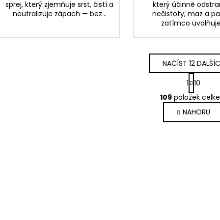
sprej, který zjemňuje srst, čistí a
který účinně odstra
neutralizuje zápach — bez...
nečistoty, maz a p
zatímco uvolňuje.
NAČÍST 12 DALŠÍ
S
1
10
t
O
r
109
položek celk
v
á
NAHORU
l
n
k
á
o
d
v
a
á
c
n
í
í
p
r
v
k