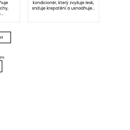
ňuje
kondicionér, který zvyšuje lesk,
achy,
snižuje krepatění a usnadňuje...
..
CH
em