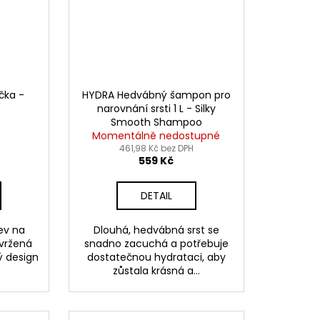
čka -
HYDRA Hedvábný šampon pro
narovnání srsti 1 L - Silky
Smooth Shampoo
)
Momentálně nedostupné
461,98 Kč bez DPH
559 Kč
DETAIL
ev na
Dlouhá, hedvábná srst se
vržená
snadno zacuchá a potřebuje
ý design
dostatečnou hydrataci, aby
zůstala krásná a...