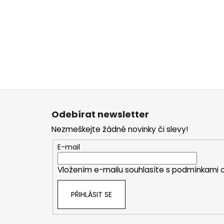
Z
á
Odebírat newsletter
p
Nezmeškejte žádné novinky či slevy!
a
t
E-mail
í
Vložením e-mailu souhlasíte s
podmínkami o
PŘIHLÁSIT SE