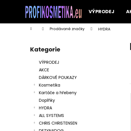
K
Přejít
na
o
VÝPRODEJ
A
obsah
Zpět
Zpět
š
do
do
í
Domů
Prodávané značky
HYDRA
k
obchodu
obchodu
P
o
Kategorie
Přeskočit
s
kategorie
t
VÝPRODEJ
r
AKCE
a
DÁRKOVÉ POUKAZY
n
Kosmetika
n
Kartáče a hřebeny
í
Doplňky
p
HYDRA
a
ALL SYSTEMS
n
CHRIS CHRISTENSEN
AS JEMNÝ ŠAMPON S KONDICIONÉREM -
e
DEZYNADOG