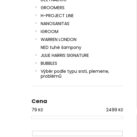
SUPER CLEANING CONDITIONING
l
SHAMPOO
GROOMERS
275 Kč
H-PROJECT LINE
NANOSANITAS
iGROOM
WARREN LONDON
NED tuhé šampony
JULIE HARRIS SIGNATURE
BUBBLES
Výběr podle typu srsti, plemene,
problémů
Cena
79
Kč
2499
Kč