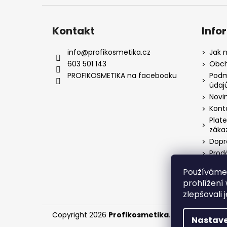
Kontakt
Info
info
@
profikosmetika.cz
Jak 
603 501 143
Obch
PROFIKOSMETIKA na facebooku
Podm
údaj
Novi
Kont
Plate
záka
Dopr
Prod
Chov
Používáme
VEL
prohlížení
zlepšovali 
Copyright 2026
Profikosmetika
. Všechna práva
Nastave