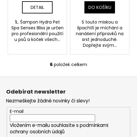
DETAIL
DO KOŠÍKU
1L. Šampon Hydra Pet
S touto miskou a
Spa Senses Bliss je určen
špachtlí je míchání a
pro profesionální použití
nanášení přípravků na
u psů a koček všech...
srst jednoduché.
Dopřejte svým...
6
položek celkem
O
v
Z
l
á
á
Odebírat newsletter
d
p
a
Nezmeškejte žádné novinky či slevy!
a
c
t
E-mail
í
í
p
Vložením e-mailu souhlasíte s
podmínkami
r
ochrany osobních údajů
v