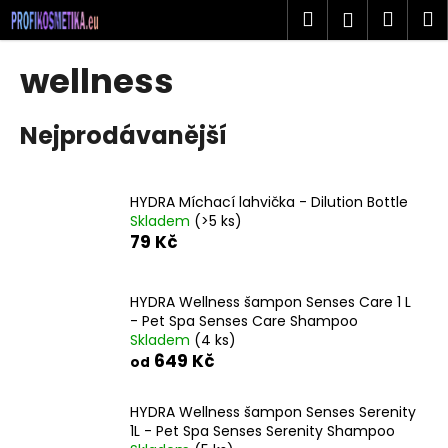
K
Přejít
Hledat
Náku
M
Přihlášen
na
o
obsah
Zpět
Zpět
košík
š
wellness
í
C
k
Nejprodávanější
o
p
o
HYDRA Míchací lahvička - Dilution Bottle
t
Skladem
(>5 ks)
ř
79 Kč
e
b
HYDRA Wellness šampon Senses Care 1 L
u
- Pet Spa Senses Care Shampoo
j
Skladem
(4 ks)
649 Kč
e
od
t
HYDRA Wellness šampon Senses Serenity
e
1L - Pet Spa Senses Serenity Shampoo
n