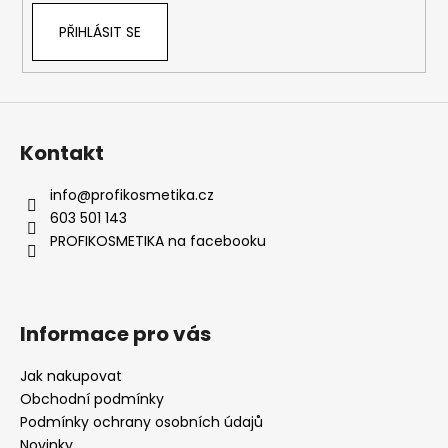
k
PŘIHLÁSIT SE
y
v
ý
p
i
s
Kontakt
u
info
@
profikosmetika.cz
603 501 143
PROFIKOSMETIKA na facebooku
Informace pro vás
Jak nakupovat
Obchodní podmínky
Podmínky ochrany osobních údajů
Novinky