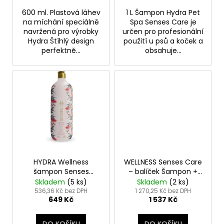
600 ml. Plastová láhev
1 L Šampon Hydra Pet
na míchání speciálně
Spa Senses Care je
navržená pro výrobky
určen pro profesionální
Hydra Štíhlý design
použití u psů a koček a
perfektně...
obsahuje...
HYDRA Wellness
WELLNESS Senses Care
šampon Senses
– balíček Šampon +
Serenity 1L - Pet Spa
Kondicionér + Sérum
Skladem
(5 ks)
Skladem
(2 ks)
Senses Serenity
536,36 Kč bez DPH
1 270,25 Kč bez DPH
649 Kč
1 537 Kč
Shampoo