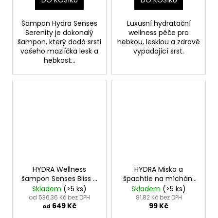
DO KOŠÍKU
DO KOŠÍKU
Šampon Hydra Senses
Luxusní hydratační
Serenity je dokonalý
wellness péče pro
šampon, který dodá srsti
hebkou, lesklou a zdravě
vašeho mazlíčka lesk a
vypadající srst.
hebkost...
HYDRA Wellness
HYDRA Miska a
šampon Senses Bliss 1L
špachtle na míchání
- Pet Spa Senses Bliss
Wellness přípravků -
Skladem
(>5 ks)
Skladem
(>5 ks)
Shampoo
Pet Spa Senses Mixing
od 536,36 Kč bez DPH
81,82 Kč bez DPH
649 Kč
99 Kč
Bowl and Spatula
od