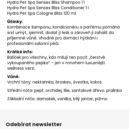
Hydra Pet Spa Senses Bliss Shampoo 1 l
Hydra Pet Spa Senses Bliss Conditioner 1 l
Hydra Pet Spa Cologne Bliss 120 ml
Účinky:
Kombinace šamponu, kondicionéru a parfému pomáhá
srst umýt, zjemnit, dodat jí lesk a zároveň ji zahalit do
příjemné vůně. Vhodné pro domácí hýčkání i
profesionální salonní péči.
Krátké info:
Balíček pro všechny, kdo milují ten pocit „čerstvě
vykoupaného pejska“ – jen v mnohem luxusnější
wellness verzi.
Vůně:
Vrchní tóny: nektarinka, broskev, švestka, kokos.
Střední nóta: pepř, orchidej, lilie, santalové dřevo, pralinka
Základní nóta: damašek, vanilka, bílý jantar, pižmo
Z
á
Odebírat newsletter
p