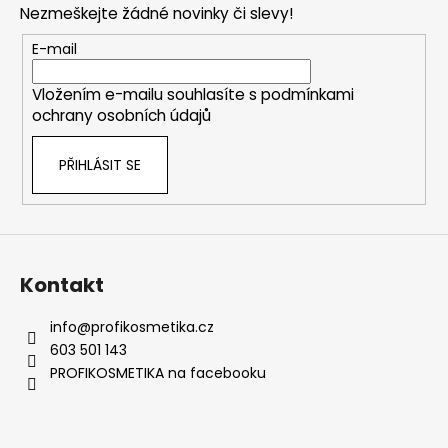
Nezmeškejte žádné novinky či slevy!
a
t
E-mail
í
Vložením e-mailu souhlasíte s
podmínkami
ochrany osobních údajů
PŘIHLÁSIT SE
Kontakt
info
@
profikosmetika.cz
603 501 143
PROFIKOSMETIKA na facebooku