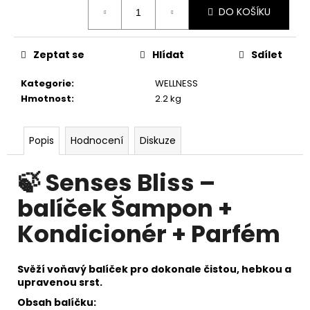
č
Měrná
DO KOŠÍKU
cena:
u
j
e
Zeptat se
Hlídat
Sdílet
m
e
Kategorie
:
WELLNESS
Hmotnost
:
2.2 kg
HYDRA
HYDRATAČNÍ
Popis
Hodnocení
Diskuze
ŠAMPON
-
MOISTURIZING
🍃 Senses Bliss –
SHAMPOO
549
balíček Šampon +
Kč
Kondicionér + Parfém
Svěží voňavý balíček pro dokonale čistou, hebkou a
upravenou srst.
Obsah balíčku: