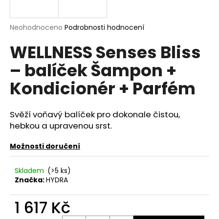
a
j
Průměrné
Neohodnoceno
Podrobnosti hodnocení
í
hodnocení
WELLNESS Senses Bliss
produktu
t
je
?
– balíček Šampon +
0,0
z
Kondicionér + Parfém
5
hvězdiček.
Svěží voňavý balíček pro dokonale čistou,
HLEDAT
hebkou a upravenou srst.
Možnosti doručení
D
o
Skladem
(>5 ks)
p
Značka:
HYDRA
o
r
1 617 Kč
u