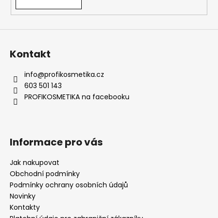
v
ý
p
i
s
Kontakt
u
info
@
profikosmetika.cz
603 501 143
PROFIKOSMETIKA na facebooku
Informace pro vás
Jak nakupovat
Obchodní podmínky
Podmínky ochrany osobních údajů
Novinky
Kontakty