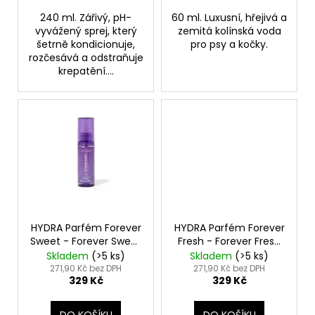
240 ml. Zářivý, pH-
60 ml. Luxusní, hřejivá a
vyvážený sprej, který
zemitá kolínská voda
šetrně kondicionuje,
pro psy a kočky.
rozčesává a odstraňuje
krepatění....
HYDRA Parfém Forever
HYDRA Parfém Forever
Sweet - Forever Sweet
Fresh - Forever Fresh
Cologne
Cologne
Skladem
(>5 ks)
Skladem
(>5 ks)
271,90 Kč bez DPH
271,90 Kč bez DPH
329 Kč
329 Kč