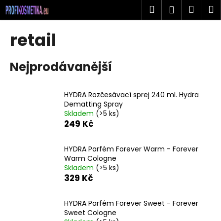
K
Přejít
Hledat
Náku
M
Přihlášen
na
o
obsah
Zpět
Zpět
košík
š
retail
í
C
k
Nejprodávanější
o
p
o
HYDRA Rozčesávací sprej 240 ml. Hydra
t
Dematting Spray
Skladem
(>5 ks)
ř
249 Kč
e
b
HYDRA Parfém Forever Warm - Forever
u
Warm Cologne
j
Skladem
(>5 ks)
329 Kč
e
t
HYDRA Parfém Forever Sweet - Forever
e
Sweet Cologne
n