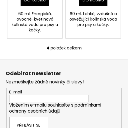
DO KOŠÍKU
DO KOŠÍKU
60 ml. Energická,
60 ml. Lehká, vzdušná a
ovocně-květinová
osvěžující kolínská voda
kolínská voda pro psy a
pro psy a kočky.
kočky.
4
položek celkem
O
v
Z
l
á
á
Odebírat newsletter
d
p
a
Nezmeškejte žádné novinky či slevy!
a
c
t
E-mail
í
í
p
Vložením e-mailu souhlasíte s
podmínkami
r
ochrany osobních údajů
v
k
PŘIHLÁSIT SE
y