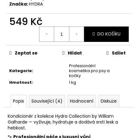
č
Značka:
HYDRA
u
j
549 Kč
e
m
Měrná
e
DO KOŠÍKU
cena:
HYDRA
Zeptat se
Hlídat
Sdílet
ROZČESÁVACÍ
SPREJ
Profesionální
-
Kategorie
:
kosmetika pro psy a
ULTRA
kočky
DEMATTING
Hmotnost
:
1 kg
AND
FINISHING
SPRAY
Popis
Související (4)
Hodnocení
Diskuze
549
Kč
Kondicionér z kolekce Hydra Collection by William
Galharde — vyživuje, hydratuje a dodává srsti lesk a
hebkost.
🐾
Profesionální péče s luxusní vůní