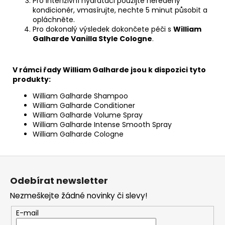
Pro intenzivní hydrataci použijte neředěný
kondicionér, vmasírujte, nechte 5 minut působit a
opláchněte.
Pro dokonalý výsledek dokončete péči s
William
Galharde Vanilla Style Cologne
.
V rámci řady William Galharde jsou k dispozici tyto
produkty:
William Galharde Shampoo
William Galharde Conditioner
William Galharde Volume Spray
William Galharde Intense Smooth Spray
William Galharde Cologne
Z
á
Odebírat newsletter
p
Nezmeškejte žádné novinky či slevy!
a
t
E-mail