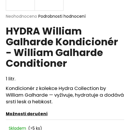
a
j
Průměrné
Neohodnoceno
Podrobnosti hodnocení
í
hodnocení
HYDRA William
produktu
t
je
?
Galharde Kondicionér
0,0
z
- William Galharde
5
hvězdiček.
Conditioner
HLEDAT
1 litr.
Kondicionér z kolekce Hydra Collection by
D
William Galharde — vyživuje, hydratuje a dodává
o
srsti lesk a hebkost.
p
o
Možnosti doručení
r
u
Skladem
(>5 ks)