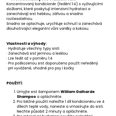
Koncentrovaný kondicionér (ředění 1:4) s vyživujícími
složkami, které poskytují intenzivní hydrataci a
zanechávají srst hebkou, zářivou a snadno
rozčesatelnou.
Snadno se oplachuje, urychluje schnutí a zanechává
dlouhotrvající elegantní vůni vanilky a kokosu.
Vlastnosti a výhody:
· Hydratuje všechny typy srsti
· Zanechává srst jemnou a lesklou
· Lze ředit až v poměru 1:4
· Pro poškozenou srst doporučeno použít neředěný
· pH vyvážené, vhodné pro psy i kočky
POUŽITÍ:
Umyjte srst šamponem
William Galharde
Shampoo
a opláchněte.
Pro běžné použití nařeďte 1 díl kondicionéru ve 4
dílech teplé vody, naneste a vmasírujte do srsti.
Nechte působit 2 minuty a opláchněte.