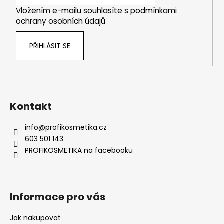
í
Vložením e-mailu souhlasíte s
podmínkami
ochrany osobních údajů
PŘIHLÁSIT SE
Kontakt
info
@
profikosmetika.cz
603 501 143
PROFIKOSMETIKA na facebooku
Informace pro vás
Jak nakupovat