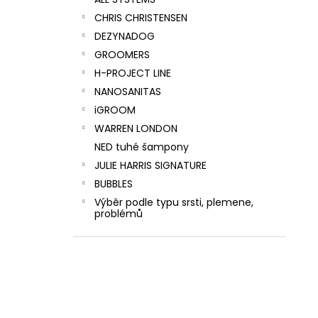
SUPER CLEANING CONDITIONING
l
SHAMPOO
CHRIS CHRISTENSEN
275 Kč
DEZYNADOG
GROOMERS
H-PROJECT LINE
NANOSANITAS
iGROOM
WARREN LONDON
NED tuhé šampony
JULIE HARRIS SIGNATURE
BUBBLES
Výběr podle typu srsti, plemene,
problémů