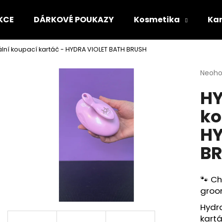
KCE
DÁRKOVÉ POUKAZY
Kosmetika
Kar
lní koupací kartáč - HYDRA VIOLET BATH BRUSH
Co potřebujete najít?
Průmě
Neoh
hodno
HY
produ
HLEDAT
je
ko
0,0
z
HY
5
Doporučujeme
hvězdi
B
🐾 Ch
groo
Hydra
HYDRA ROZČESÁVACÍ SPREJ - ULTRA
HYDRA HYDRATA
kartá