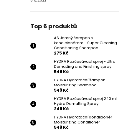
8.12.2022
Top 6 produktů
AS Jemný šampon s
kondicionérem - Super Cleaning
Conditioning Shampoo
275 Kč
HYDRA Rozčesávací sprej - Ultra
Dematting and Finishing spray
549 Kč
HYDRA Hydratační šampon -
Moisturizing Shampoo
549 Kč
HYDRA Rozčesávací sprej 240 ml.
Hydra Dematting Spray
249 Kč
HYDRA Hydratační kondicionér -
Moisturizing Conditioner
549 Kč