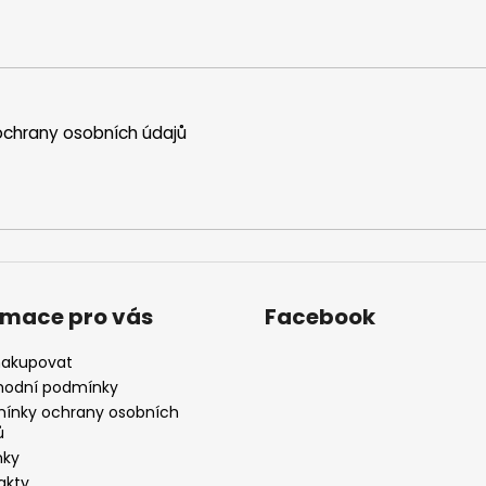
chrany osobních údajů
rmace pro vás
Facebook
nakupovat
odní podmínky
ínky ochrany osobních
ů
nky
akty