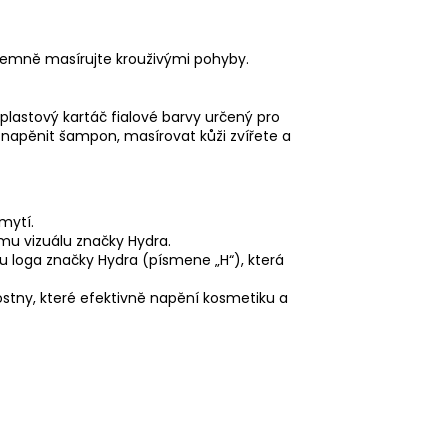
jemně masírujte krouživými pohyby.
 plastový kartáč fialové barvy určený pro
napěnit šampon, masírovat kůži zvířete a
mytí.
ému vizuálu značky Hydra.
ru loga značky Hydra (písmene „H“), která
 ostny, které efektivně napění kosmetiku a