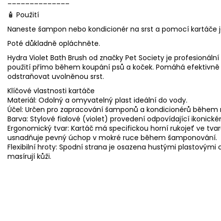
______________
🧴 Použití
Naneste šampon nebo kondicionér na srst a pomocí kartáče 
Poté důkladně opláchněte.
Hydra Violet Bath Brush od značky Pet Society je profesionální
použití přímo během koupání psů a koček. Pomáhá efektivně 
odstraňovat uvolněnou srst.
Klíčové vlastnosti kartáče
Materiál: Odolný a omyvatelný plast ideální do vody.
Účel: Určen pro zapracování šamponů a kondicionérů během 
Barva: Stylové fialové (violet) provedení odpovídající ikonick
Ergonomický tvar: Kartáč má specifickou horní rukojeť ve tva
usnadňuje pevný úchop v mokré ruce během šamponování.
Flexibilní hroty: Spodní strana je osazena hustými plastovými
masírují kůži.