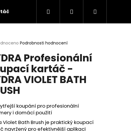
Hledat
Přihlášení
Nákupní
táče a hřebeny
Doplňky
HYDRA
ALL
košík
rné
odnoceno
Podrobnosti hodnocení
cení
DRA Profesionální
ktu
upací kartáč -
DRA VIOLET BATH
ček.
RUSH
ytřejší koupání pro profesionální
mery i domácí použití
 Violet Bath Brush je praktický koupací
ČNÍ ŠAMPON -
č navržený pro efektivnější aplikaci