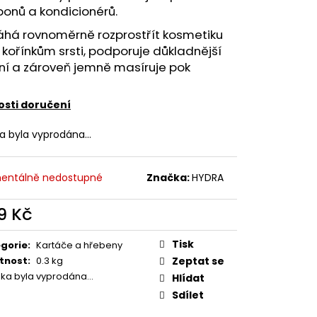
SHAMPOO
onů a kondicionérů.
há rovnoměrně rozprostřít kosmetiku
 kořínkům srsti, podporuje důkladnější
ní a zároveň jemně masíruje pok
sti doručení
ka byla vyprodána…
entálně nedostupné
Značka:
HYDRA
9 Kč
ná
:
Tisk
gorie
:
Kartáče a hřebeny
tnost
:
0.3 kg
Zeptat se
žka byla vyprodána…
Hlídat
Sdílet