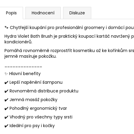
Popis
Hodnocení
Diskuze
🐾 Chytřejší koupání pro profesionální groomery i domácí použ
Hydra Violet Bath Brush je praktický koupací kartáč navržený 
kondicionérů.
Pomáhá rovnoměrně rozprostřít kosmetiku až ke kořínkům srsti
jemně masíruje pokožku.
______________
✨ Hlavní benefity
✔️ Lepší napěnění šamponu
✔️ Rovnoměrná distribuce produktu
✔️ Jemná masáž pokožky
✔️ Pohodlný ergonomický tvar
✔️ Vhodný pro všechny typy srsti
✔️ Ideální pro psy i kočky