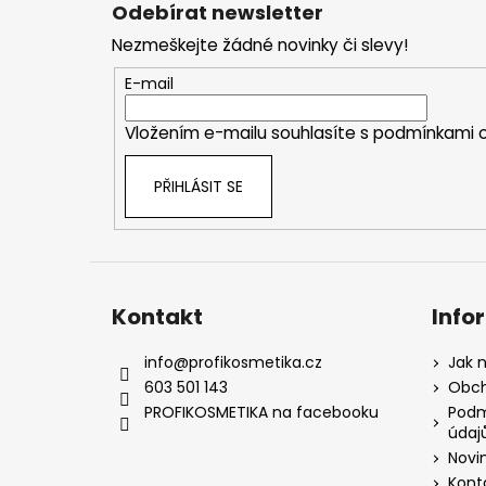
á
Odebírat newsletter
p
Nezmeškejte žádné novinky či slevy!
a
t
E-mail
í
Vložením e-mailu souhlasíte s
podmínkami o
PŘIHLÁSIT SE
Kontakt
Info
info
@
profikosmetika.cz
Jak 
603 501 143
Obch
PROFIKOSMETIKA na facebooku
Podm
údaj
Novi
Kont