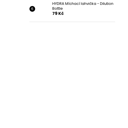
HYDRA Míchací lahvička - Dilution
Bottle
79 Kč