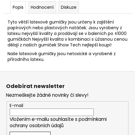
Popis
Hodnocení
Diskuze
Tyto větší latexové gumičky jsou určeny k zajištění
papírových nebo plastových natáček. Jsou vyrobeny z
latexu nejvyšší kvality a prodávají se v baleních po ±1000
gumičkách Nejvyšší kvalita v kombinaci s úžasnou cenou
dělají z našich gumiček Show Tech nejlepší koupi!
Naše latexové gumičky jsou netoxické a vyrobené z
přírodního latexu.
Z
á
Odebírat newsletter
p
Nezmeškejte žádné novinky či slevy!
a
t
E-mail
í
Vložením e-mailu souhlasíte s
podmínkami
ochrany osobních údajů