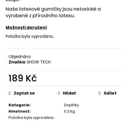
č
u
Naše latexové gumičky jsou netoxické a
j
vyrobené z přírodního latexu.
e
m
Možnosti doručení
e
Položka byla vyprodána…
HYDRA
HYDRATAČNÍ
Objednáno
KONDICIONÉR
Značka:
SHOW TECH
-
MOISTURIZING
CONDITIONER
189 Kč
549
Měrná
Kč
cena:
Zeptat se
Hlídat
Sdílet
Kategorie
:
Doplňky
Hmotnost
:
0.3 kg
Položka byla vyprodána…