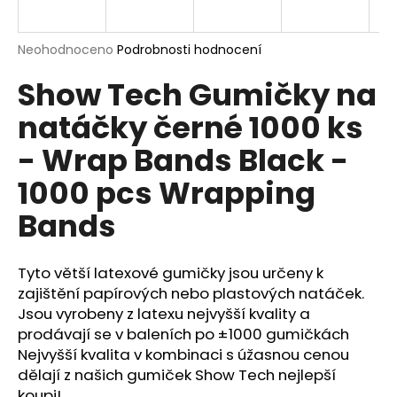
a
j
Průměrné
Neohodnoceno
Podrobnosti hodnocení
í
hodnocení
Show Tech Gumičky na
produktu
t
je
?
natáčky černé 1000 ks
0,0
z
- Wrap Bands Black -
5
hvězdiček.
1000 pcs Wrapping
HLEDAT
Bands
Tyto větší latexové gumičky jsou určeny k
D
zajištění papírových nebo plastových natáček.
o
Jsou vyrobeny z latexu nejvyšší kvality a
p
prodávají se v baleních po ±1000 gumičkách
o
Nejvyšší kvalita v kombinaci s úžasnou cenou
r
dělají z našich gumiček Show Tech nejlepší
u
koupi!