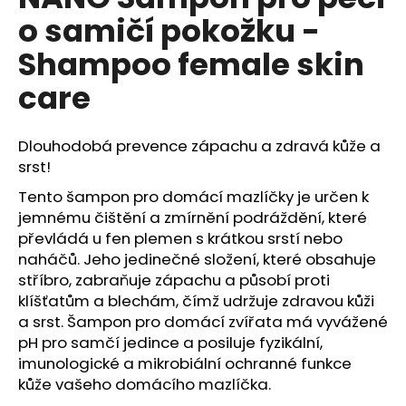
je
a
o samičí pokožku -
0,0
z
j
Shampoo female skin
5
í
hvězdiček.
care
t
?
Dlouhodobá prevence zápachu a zdravá kůže a
srst!
Tento šampon pro domácí mazlíčky je určen k
HLEDAT
jemnému čištění a zmírnění podráždění, které
převládá u fen plemen s krátkou srstí nebo
naháčů. Jeho jedinečné složení, které obsahuje
stříbro, zabraňuje zápachu a působí proti
D
klíšťatům a blechám, čímž udržuje zdravou kůži
o
a srst. Šampon pro domácí zvířata má vyvážené
p
pH pro samčí jedince a posiluje fyzikální,
o
imunologické a mikrobiální ochranné funkce
r
kůže vašeho domácího mazlíčka.
u