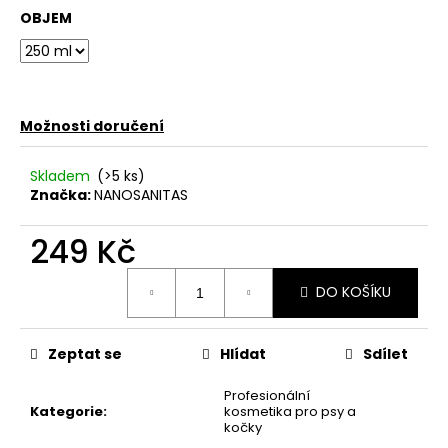
č
OBJEM
u
j
e
m
e
Možnosti doručení
HYDRA
Skladem
(>5 ks)
ROZČESÁVACÍ
Značka:
NANOSANITAS
SPREJ
240
ML.
249 Kč
HYDRA
DEMATTING
Měrná
SPRAY
DO KOŠÍKU
cena:
249
Kč
Zeptat se
Hlídat
Sdílet
Profesionální
Kategorie
:
kosmetika pro psy a
kočky