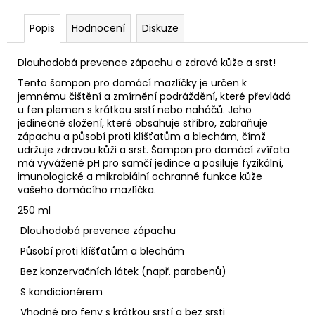
Popis
Hodnocení
Diskuze
Dlouhodobá prevence zápachu a zdravá kůže a srst!
Tento šampon pro domácí mazlíčky je určen k
jemnému čištění a zmírnění podráždění, které převládá
u fen plemen s krátkou srstí nebo naháčů. Jeho
jedinečné složení, které obsahuje stříbro, zabraňuje
zápachu a působí proti klíšťatům a blechám, čímž
udržuje zdravou kůži a srst. Šampon pro domácí zvířata
má vyvážené pH pro samčí jedince a posiluje fyzikální,
imunologické a mikrobiální ochranné funkce kůže
vašeho domácího mazlíčka.
250 ml
Dlouhodobá prevence zápachu
Působí proti klíšťatům a blechám
Bez konzervačních látek (např. parabenů)
S kondicionérem
Vhodné pro feny s krátkou srstí a bez srsti