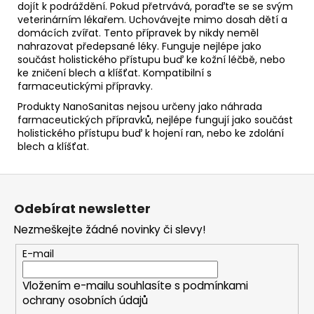
dojít k podráždění. Pokud přetrvává, poraďte se se svým
veterinárním lékařem. Uchovávejte mimo dosah dětí a
domácích zvířat. Tento přípravek by nikdy neměl
nahrazovat předepsané léky. Funguje nejlépe jako
součást holistického přístupu buď ke kožní léčbě, nebo
ke zničení blech a klíšťat. Kompatibilní s
farmaceutickými přípravky.
Produkty NanoSanitas nejsou určeny jako náhrada
farmaceutických přípravků, nejlépe fungují jako součást
holistického přístupu buď k hojení ran, nebo ke zdolání
blech a klíšťat.
Z
á
Odebírat newsletter
p
Nezmeškejte žádné novinky či slevy!
a
t
E-mail
í
Vložením e-mailu souhlasíte s
podmínkami
ochrany osobních údajů