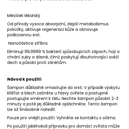
Měsíček lékařský
Od přírody vysoce absorpční, zlepší metabolismus
pokožky, aktivuje regeneraci kůže a obnovuje
poškozenou srst.
Nanočástice stříbra
Eliminují 99,9999 % bakterií způsobujících zápach, hojí a
chrání zuby a dásně, čímž poskytují dlouhotrvající svěží
dech a působí proti zánětům.
Návod k použití
Šampon důkladně vmasírujte do srsti. V případě výskytu
klíšťat a blech začněte u hlavy zvířete a postupně
postupujte směrem k tělu. Nechte šampon působit 2-3
minuty a poté jej důkladně opláchněte. Tento šampon
lze až 5násobně naředit.
Pouze pro vnější použití. Vyhněte se kontaktu s očima.
Po použití jakéhokoli přípravku pro domácí zvířata může