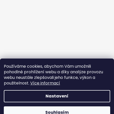
Používáme cookies, abychom Vám umožnili
pohodlné prohlížení webu a díky analýze provozu
webu neustále zlepšovali jeho funkce, výkon a
použitelnost.
Více informací
Sledovat na Instagramu
Nastavení
Vytvořil Shoptet
Copyright 2026
Profikosmetika
. Všechna práva
Souhlasím
vyhrazena.
Upravit nastavení cookies