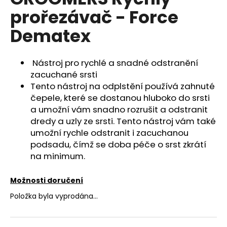
je
a
prořezávač - Force
0,0
z
j
Dematex
5
í
hvězdiček.
t
Nástroj pro rychlé a snadné odstranění
?
zacuchané srsti
Tento nástroj na odplstění používá zahnuté
čepele, které se dostanou hluboko do srsti
a umožní vám snadno rozrušit a odstranit
HLEDAT
dredy a uzly ze srsti. Tento nástroj vám také
umožní rychle odstranit i zacuchanou
podsadu, čímž se doba péče o srst zkrátí
na minimum.
D
o
Možnosti doručení
p
o
Položka byla vyprodána…
r
u