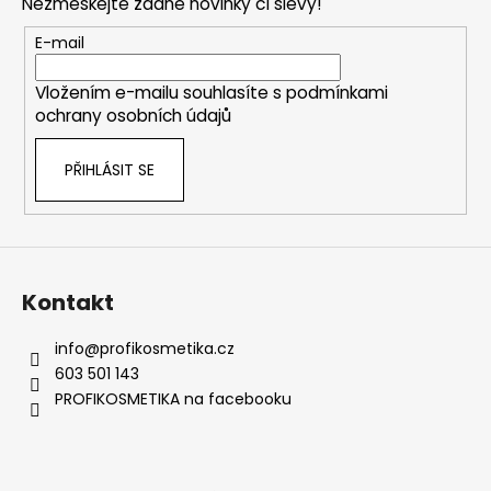
Nezmeškejte žádné novinky či slevy!
a
t
E-mail
í
Vložením e-mailu souhlasíte s
podmínkami
ochrany osobních údajů
PŘIHLÁSIT SE
Kontakt
info
@
profikosmetika.cz
603 501 143
PROFIKOSMETIKA na facebooku