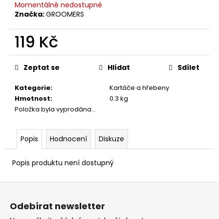
č
Momentálně nedostupné
u
Značka:
GROOMERS
j
e
119 Kč
m
e
Měrná
cena:
Zeptat se
Hlídat
Sdílet
AS
Kategorie
:
Kartáče a hřebeny
JEMNÝ
Hmotnost
:
0.3 kg
ŠAMPON
S
Položka byla vyprodána…
KONDICIONÉREM
-
SUPER
Popis
Hodnocení
Diskuze
CLEANING
CONDITIONING
SHAMPOO
Popis produktu není dostupný
275
Kč
Z
á
Odebírat newsletter
p