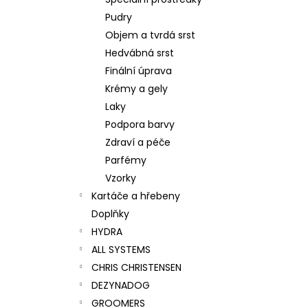
SUPER CLEANING CONDITIONING
l
SHAMPOO
Pudry
275 Kč
Objem a tvrdá srst
Hedvábná srst
Finální úprava
Krémy a gely
Laky
Podpora barvy
Zdraví a péče
Parfémy
Vzorky
Kartáče a hřebeny
Doplňky
HYDRA
ALL SYSTEMS
CHRIS CHRISTENSEN
DEZYNADOG
GROOMERS