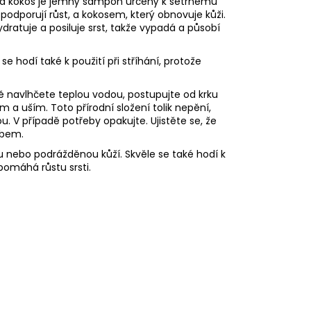
 a kokos je jemný šampon určený k šetrnému
 podporují růst, a kokosem, který obnovuje kůži.
atuje a posiluje srst, takže vypadá a působí
 hodí také k použití při stříhání, protože
ně navlhčete teplou vodou, postupujte od krku
m a uším. Toto přírodní složení tolik nepění,
. V případě potřeby opakujte. Ujistěte se, že
obem.
u nebo podrážděnou kůží. Skvěle se také hodí k
apomáhá růstu srsti.