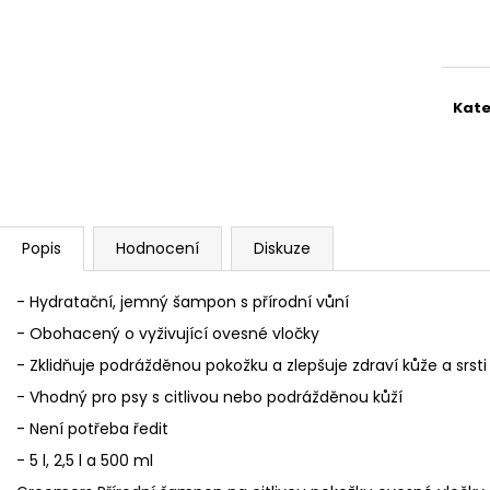
Měr
cena
Kate
Popis
Hodnocení
Diskuze
- Hydratační, jemný šampon s přírodní vůní
- Obohacený o vyživující ovesné vločky
- Zklidňuje podrážděnou pokožku a zlepšuje zdraví kůže a srsti
- Vhodný pro psy s citlivou nebo podrážděnou kůží
- Není potřeba ředit
- 5 l, 2,5 l a 500 ml