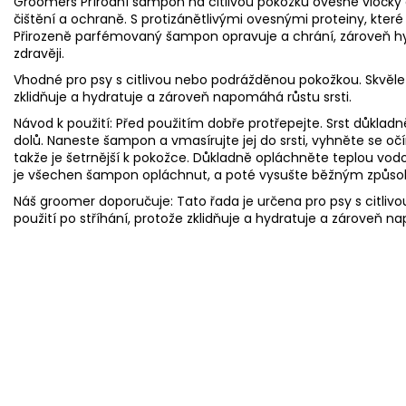
Groomers Přírodní šampon na citlivou pokožku ovesné vločky
čištění a ochraně. S protizánětlivými ovesnými proteiny, které
Přirozeně parfémovaný šampon opravuje a chrání, zároveň hydr
zdravěji.
Vhodné pro psy s citlivou nebo podrážděnou pokožkou. Skvěle se
zklidňuje a hydratuje a zároveň napomáhá růstu srsti.
Návod k použití: Před použitím dobře protřepejte. Srst důklad
dolů. Naneste šampon a vmasírujte jej do srsti, vyhněte se očí
takže je šetrnější k pokožce. Důkladně opláchněte teplou vodou
je všechen šampon opláchnut, a poté vysušte běžným způs
Náš groomer doporučuje: Tato řada je určena pro psy s citlivo
použití po stříhání, protože zklidňuje a hydratuje a zároveň n