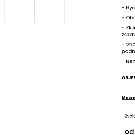
DEMATTING AND FINISHING SPRAY
MOISTURIZING 
- Hyd
549 Kč
549 Kč
- Obo
- Zkl
zdrav
- Vho
podr
- Nen
OBJE
Možno
Zvol
o