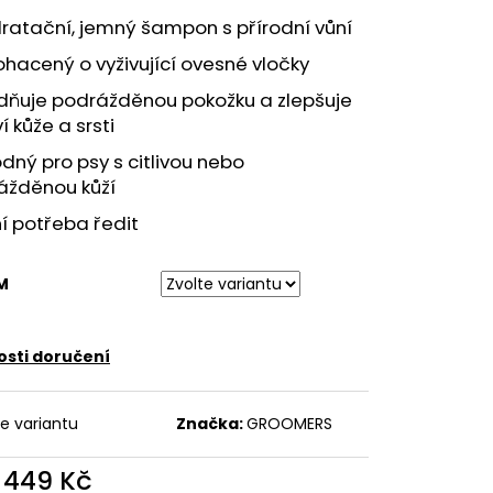
SHAMPOO
ratační, jemný šampon s přírodní vůní
hacený o vyživující ovesné vločky
idňuje podrážděnou pokožku a zlepšuje
í kůže a srsti
dný pro psy s citlivou nebo
ážděnou kůží
í potřeba ředit
M
sti doručení
te variantu
Značka:
GROOMERS
d
449 Kč