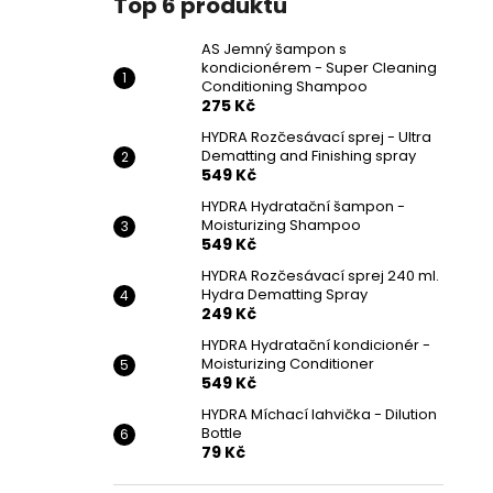
Top 6 produktů
AS Jemný šampon s
kondicionérem - Super Cleaning
Conditioning Shampoo
275 Kč
HYDRA Rozčesávací sprej - Ultra
Dematting and Finishing spray
549 Kč
HYDRA Hydratační šampon -
Moisturizing Shampoo
549 Kč
HYDRA Rozčesávací sprej 240 ml.
Hydra Dematting Spray
249 Kč
HYDRA Hydratační kondicionér -
Moisturizing Conditioner
549 Kč
HYDRA Míchací lahvička - Dilution
Bottle
79 Kč