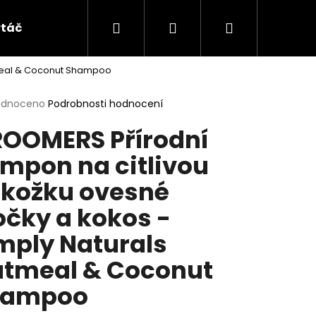
Hledat
Přihlášení
Nákupní
táče a hřebeny
Doplňky
HYDRA
ALL
tmeal & Coconut Shampoo
košík
rné
odnoceno
Podrobnosti hodnocení
cení
OOMERS Přírodní
ktu
mpon na citlivou
kožku ovesné
ček.
očky a kokos -
mply Naturals
tmeal & Coconut
hampoo
ČNÍ ŠAMPON -