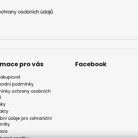
chrany osobních údajů
rmace pro vás
Facebook
nakupovat
odní podmínky
ínky ochrany osobních
ů
nky
akty
bní údaje pro zahraniční
zníky
ava