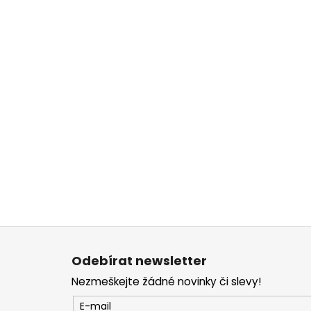
Z
á
Odebírat newsletter
p
Nezmeškejte žádné novinky či slevy!
a
t
E-mail