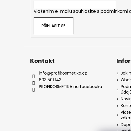
í
Vložením e-mailu souhlasíte s
podmínkami o
PŘIHLÁSIT SE
Kontakt
Info
info
@
profikosmetika.cz
Jak 
603 501 143
Obch
PROFIKOSMETIKA na facebooku
Podm
údaj
Novi
Kont
Plate
záka
Dopr