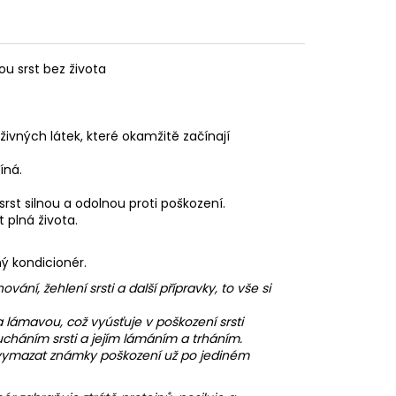
u srst bez života
ivných látek, které okamžitě začínají
íná.
rst silnou a odolnou proti poškození.
 plná života.
ý kondicionér.
ní, žehlení srsti a další přípravky, to vše si
lámavou, což vyúsťuje v poškození srsti
cucháním srsti a jejím lámáním a trháním.
vymazat známky poškození už po jediném