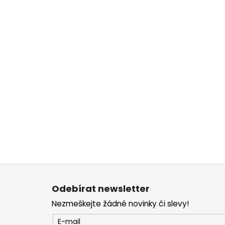
Z
á
Odebírat newsletter
p
Nezmeškejte žádné novinky či slevy!
a
t
E-mail