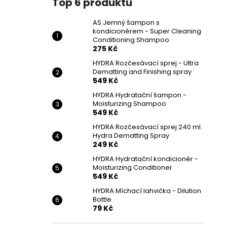
Top 6 produktů
AS Jemný šampon s
kondicionérem - Super Cleaning
Conditioning Shampoo
275 Kč
HYDRA Rozčesávací sprej - Ultra
Dematting and Finishing spray
549 Kč
HYDRA Hydratační šampon -
Moisturizing Shampoo
549 Kč
HYDRA Rozčesávací sprej 240 ml.
Hydra Dematting Spray
249 Kč
HYDRA Hydratační kondicionér -
Moisturizing Conditioner
549 Kč
HYDRA Míchací lahvička - Dilution
Bottle
79 Kč