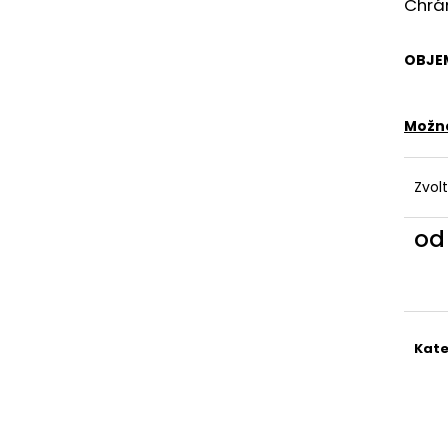
Chrán
OBJE
Možno
Zvol
o
Měr
cena
Kate