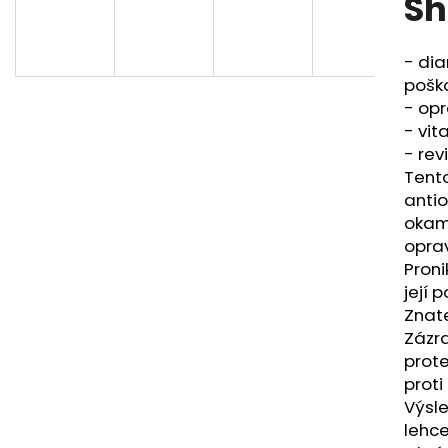
S
DEMATTING AND FINISHING SPRAY
MOISTURIZING 
549 Kč
549 Kč
- dia
poško
- opr
- vit
- revi
Tento
antio
okam
oprav
Proni
její 
Znate
Zázr
prote
proti
Výsle
lehce