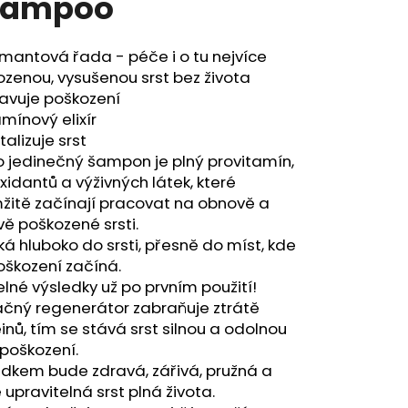
hampoo
SHAMPOO
mantová řada - péče i o tu nejvíce
zenou, vysušenou srst bez života
avuje poškození
amínový elixír
talizuje srst
 jedinečný šampon je plný provitamín,
xidantů a výživných látek, které
žitě začínají pracovat na obnově a
ě poškozené srsti.
ká hluboko do srsti, přesně do míst, kde
poškození začíná.
lné výsledky už po prvním použití!
ačný regenerátor zabraňuje ztrátě
inů, tím se stává srst silnou a odolnou
 poškození.
dkem bude zdravá, zářivá, pružná a
 upravitelná srst plná života.