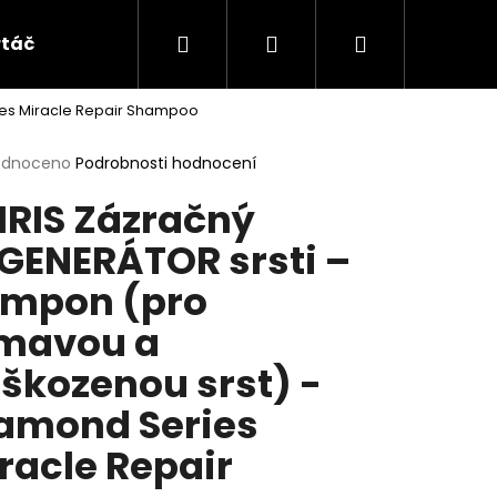
Hledat
Přihlášení
Nákupní
táče a hřebeny
Doplňky
HYDRA
ALL
ies Miracle Repair Shampoo
košík
rné
odnoceno
Podrobnosti hodnocení
cení
RIS Zázračný
ktu
GENERÁTOR srsti –
mpon (pro
ček.
mavou a
škozenou srst) -
amond Series
racle Repair
ČNÍ ŠAMPON -