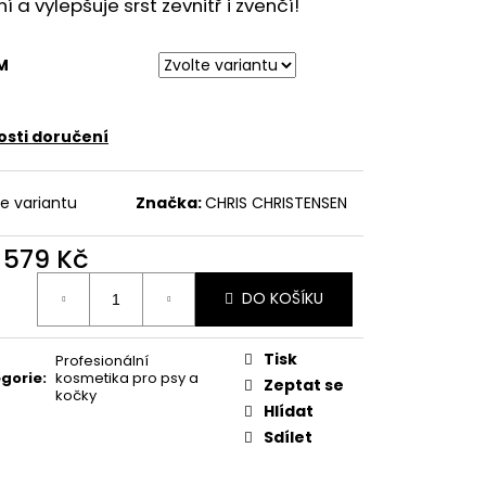
í a vylepšuje srst zevnitř i zvenčí!
M
sti doručení
te variantu
Značka:
CHRIS CHRISTENSEN
d
579 Kč
ná
DO KOŠÍKU
:
Tisk
Profesionální
gorie
:
kosmetika pro psy a
Zeptat se
kočky
Hlídat
Sdílet