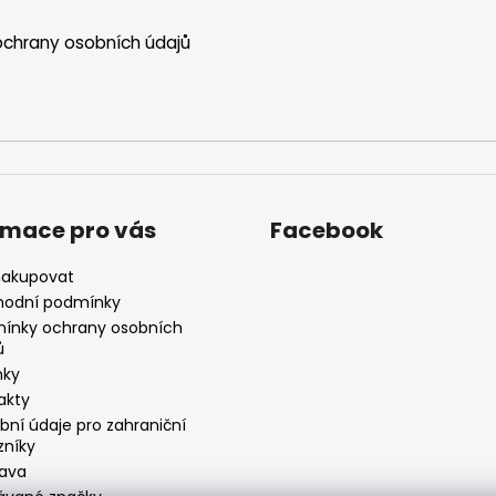
chrany osobních údajů
rmace pro vás
Facebook
nakupovat
odní podmínky
ínky ochrany osobních
ů
nky
akty
bní údaje pro zahraniční
zníky
ava