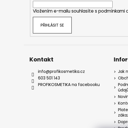
í
Vložením e-mailu souhlasíte s
podmínkami o
PŘIHLÁSIT SE
Kontakt
Info
info
@
profikosmetika.cz
Jak 
603 501 143
Obch
PROFIKOSMETIKA na facebooku
Podm
údaj
Novi
Kont
Plate
záka
Dopr