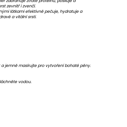
r zabraňuje ztrátě proteinů, posiluje a
st zevnitř i zvenčí.
nými látkami efektivně pečuje, hydratuje a
vé a vitální srsti.
 a jemně masírujte pro vytvoření bohaté pěny.
pláchněte vodou.