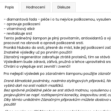
Popis
Hodnocení
Diskuze
- diamantová řada - péče i o tu nejvíce poškozenou, vysušeno
- opravuje poškození
- vitamínový elixír
- revitalizuje srst
Tento jedinečný šampon je plný provitamín, antioxidantů a výž
pracovat na obnově a opravě poškozené srsti.
Proniká hluboko do srsti, přesně do míst, kde její poškození zač
Znatelné výsledky už po prvním použití!
Zázračný regenerátor zabraňuje ztrátě proteinů, tím se stává s
Výsledkem bude zdravá, zářivá, pružná a lehce upravitelná srst
Chrání a vylepšuje srst zevnitř i zvenčí!
Pro nejlepší výsledek po zázračném šamponu použijte zázračn
Drsné klimatické podmínky, nadmíra stylingových přípravků, fénová
vybírá daň na srsti našich mazlíčků.
Bez správné průběžné péče se srst stává matnou, vysušenou a 
projevujícími se např. roztřepenými konečky, krepovitou srstí, 
Díky těmto unikátním Zázračným přípravkům můžete doslova 
použití!