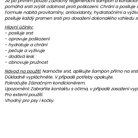
Již po prvním použití Zázračný regenerační šampon a kondicioné
pomáhá srsti zvýšit odolnost proti poškození. Chrání a posiluje sr
Formule nabitá provitamíny, antioxidanty, hydratačními a výživ
posiluje každý pramen srsti pro dosažení dokonalého vzhledu zdra
Hlavní účinky:
- posiluje srst
- opravuje poškození
- hydratuje a chrání
- pečuje a vyživuje
- dodává lesk
- obnovuje pružnost
Návod na použití:
Namočte srst, aplikujte šampon přímo na srst
Důkladně vypláchněte. V případě potřeby opakujte.
Pokračujte Zázračným kondicionérem.
Upozornění: Zabraňte kontaktu s očima, v případě zasažení vy
Pro externí použití.
Vhodný pro psy i kočky.