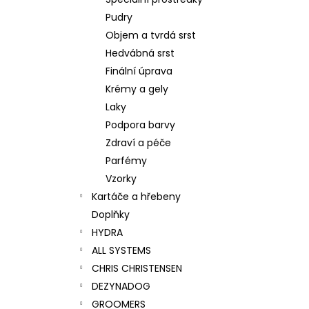
SUPER CLEANING CONDITIONING
l
SHAMPOO
Pudry
275 Kč
Objem a tvrdá srst
Hedvábná srst
Finální úprava
Krémy a gely
Laky
Podpora barvy
Zdraví a péče
Parfémy
Vzorky
Kartáče a hřebeny
Doplňky
HYDRA
ALL SYSTEMS
CHRIS CHRISTENSEN
DEZYNADOG
GROOMERS