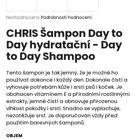
a
j
Průměrné
Neohodnoceno
Podrobnosti hodnocení
í
hodnocení
CHRIS Šampon Day to
produktu
t
je
?
Day hydratační - Day
0,0
z
to Day Shampoo
5
hvězdiček.
Tento šampon je tak jemný, že je možné ho
HLEDAT
používat dokonce i každý den. Dokonale čistí a
vyhovuje potřebám kůže i srsti psů i koček. Je
obohacen vitamínem E a přírodními rostlinnými
D
extrakty, jemně čistí a obnovuje přirozenou
o
vlhkost pokožky i srsti. Snadno se vyplachuje,
p
nezatěžuje srst. Je doporučován vždy před
o
použitím barevných šamponů.
r
u
OBJEM