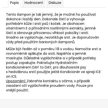
Popis
Hodnocení
Diskuze
Tento šampon je tak jemný, že je možné ho používat
dokonce i každý den. Dokonale čistí a vyhovuje
potřebám kůže i srsti psů i koček. Je obohacen
vitamínem E a přírodními rostlinnými extrakty, jemně
čistí a obnovuje přirozenou vlhkost pokožky i srsti.
Snadno se vyplachuje, nezatěžuje srst. Je doporučován
vždy před použitím barevných šamponů.
Může být ředěn až v poměru 1:8 s vodou. Namočte srst a
rovnoměrně aplikujte do srsti. Napěňte a jemně
masírujte. Důkladně vypláchněte a v případě potřeby
postup zopakujte. Pokračujte Hydratačním
kondicionérem DAY to DAY, pro dlouhosrsté psy
s hedvábnou srstí použijte ještě Kondicionér ve spreji ICE
on ICE.
Upozornění:
Zabraňte kontaktu s očima, v případě
zasažení očí vypláchněte proudem vody. Pouze pro
vnější použití.
Z