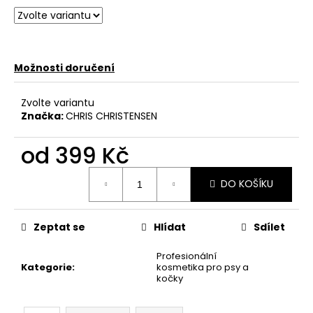
č
u
j
e
m
Možnosti doručení
e
Zvolte variantu
Značka:
CHRIS CHRISTENSEN
AS
JEMNÝ
ŠAMPON
od
399 Kč
S
KONDICIONÉREM
Měrná
-
DO KOŠÍKU
cena:
SUPER
CLEANING
CONDITIONING
SHAMPOO
Zeptat se
Hlídat
Sdílet
275
Profesionální
Kč
Kategorie
:
kosmetika pro psy a
kočky