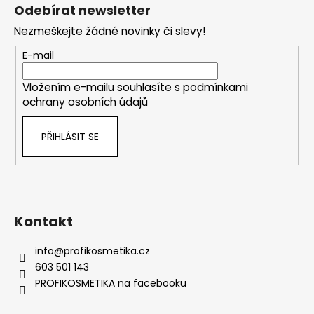
á
Odebírat newsletter
p
Nezmeškejte žádné novinky či slevy!
a
t
E-mail
í
Vložením e-mailu souhlasíte s
podmínkami
ochrany osobních údajů
PŘIHLÁSIT SE
Kontakt
info
@
profikosmetika.cz
603 501 143
PROFIKOSMETIKA na facebooku