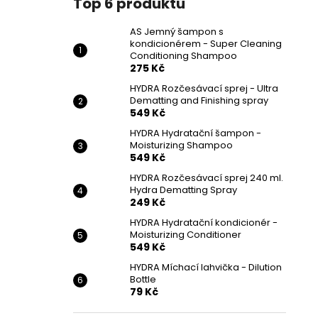
Top 6 produktů
AS Jemný šampon s
kondicionérem - Super Cleaning
Conditioning Shampoo
275 Kč
HYDRA Rozčesávací sprej - Ultra
Dematting and Finishing spray
549 Kč
HYDRA Hydratační šampon -
Moisturizing Shampoo
549 Kč
HYDRA Rozčesávací sprej 240 ml.
Hydra Dematting Spray
249 Kč
HYDRA Hydratační kondicionér -
Moisturizing Conditioner
549 Kč
HYDRA Míchací lahvička - Dilution
Bottle
79 Kč