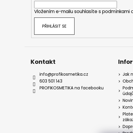
í
Vložením e-mailu souhlasíte s
podmínkami o
PŘIHLÁSIT SE
Kontakt
Info
info
@
profikosmetika.cz
Jak 
603 501 143
Obch
PROFIKOSMETIKA na facebooku
Podm
údaj
Novi
Kont
Plate
záka
Dopr