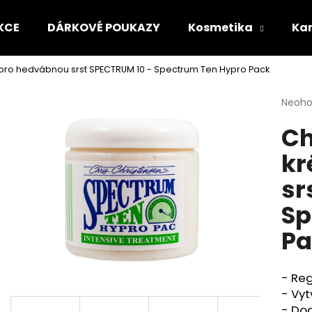
KCE
DÁRKOVÉ POUKAZY
Kosmetika
Kar
pro hedvábnou srst SPECTRUM 10 - Spectrum Ten Hypro Pack
Co potřebujete najít?
Průmě
Neoh
hodno
Ch
produ
HLEDAT
je
kr
0,0
z
sr
5
Doporučujeme
hvězdi
Sp
Pa
- Re
- Vyt
HYDRA ROZČESÁVACÍ SPREJ - ULTRA
HYDRA HYDRATA
- Do