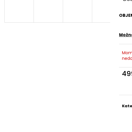
DEMATTING AND FINISHING SPRAY
MOISTURIZING 
549 Kč
549 Kč
OBJE
Možno
Mom
nedo
49
Měr
cena
Kate