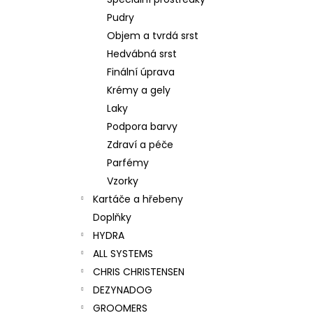
SUPER CLEANING CONDITIONING
l
SHAMPOO
Pudry
275 Kč
Objem a tvrdá srst
Hedvábná srst
Finální úprava
Krémy a gely
Laky
Podpora barvy
Zdraví a péče
Parfémy
Vzorky
Kartáče a hřebeny
Doplňky
HYDRA
ALL SYSTEMS
CHRIS CHRISTENSEN
DEZYNADOG
GROOMERS