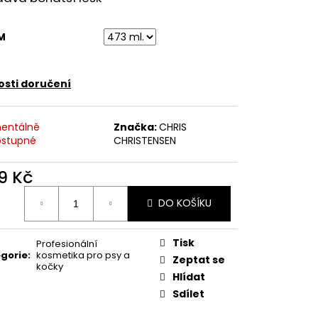
SHAMPOO
M
sti doručení
entálně
Značka:
CHRIS
stupné
CHRISTENSEN
9 Kč
ná
DO KOŠÍKU
:
Tisk
Profesionální
gorie
:
kosmetika pro psy a
Zeptat se
kočky
Hlídat
Sdílet