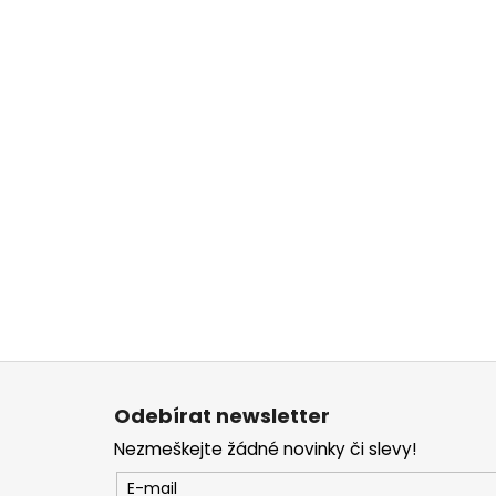
Z
á
Odebírat newsletter
p
Nezmeškejte žádné novinky či slevy!
a
t
E-mail