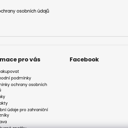
chrany osobních údajů
rmace pro vás
Facebook
nakupovat
odní podmínky
ínky ochrany osobních
ů
nky
akty
bní údaje pro zahraniční
zníky
ava