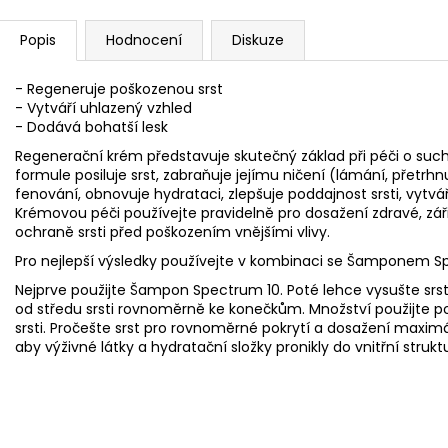
Popis
Hodnocení
Diskuze
- Regeneruje poškozenou srst
- Vytváří uhlazený vzhled
- Dodává bohatší lesk
Regenerační krém představuje skutečný základ při péči o such
formule posiluje srst, zabraňuje jejímu ničení (lámání, přetrh
fenování, obnovuje hydrataci, zlepšuje poddajnost srsti, vytváří 
Krémovou péči používejte pravidelně pro dosažení zdravé, zář
ochraně srsti před poškozením vnějšími vlivy.
Pro nejlepší výsledky používejte v kombinaci se Šamponem S
Nejprve použijte Šampon Spectrum 10. Poté lehce vysušte srst 
od středu srsti rovnoměrně ke konečkům. Množství použijte po
srsti. Pročešte srst pro rovnoměrné pokrytí a dosažení maxim
aby výživné látky a hydratační složky pronikly do vnitřní strukt