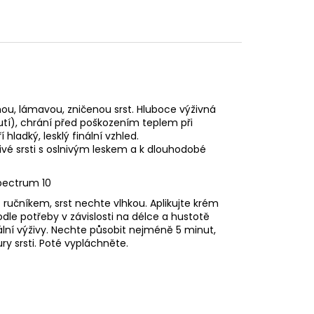
ou, lámavou, zničenou srst. Hluboce výživná
nutí), chrání před poškozením teplem při
hladký, lesklý finální vzhled.
ivé srsti s oslnivým leskem a k dlouhodobé
pectrum 10
ručníkem, srst nechte vlhkou. Aplikujte krém
dle potřeby v závislosti na délce a hustotě
ální výživy. Nechte působit nejméně 5 minut,
ury srsti. Poté vypláchněte.