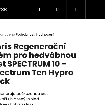
Hledat
Přihlášení
Nákupní
táče a hřebeny
Doplňky
HYDRA
ALL
košík
rné
odnoceno
Podrobnosti hodnocení
cení
ris Regenerační
ktu
ém pro hedvábnou
st SPECTRUM 10 -
ček.
ectrum Ten Hypro
ck
generuje poškozenou srst
váří uhlazený vzhled
ČNÍ ŠAMPON -
dává bohatší lesk