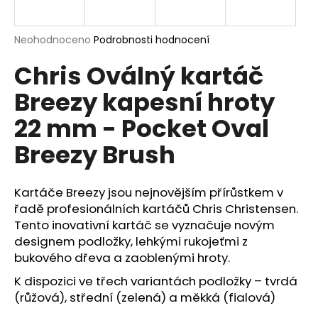
a
j
Průměrné
Neohodnoceno
Podrobnosti hodnocení
í
hodnocení
Chris Oválný kartáč
produktu
t
je
?
Breezy kapesní hroty
0,0
z
22 mm - Pocket Oval
5
hvězdiček.
Breezy Brush
HLEDAT
Kartáče Breezy jsou nejnovějším přírůstkem v
řadě profesionálních kartáčů Chris Christensen.
Tento inovativní kartáč se vyznačuje novým
D
o
designem podložky, lehkými rukojeťmi z
p
bukového dřeva a zaoblenými hroty.
o
K dispozici ve třech variantách podložky – tvrdá
r
(růžová), střední (zelená) a měkká (fialová)
u