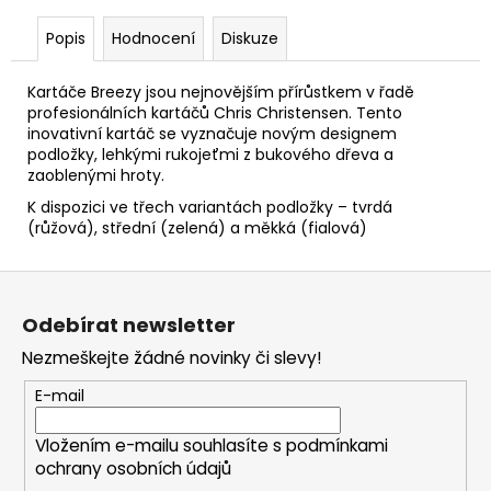
Popis
Hodnocení
Diskuze
Kartáče Breezy jsou nejnovějším přírůstkem v řadě
profesionálních kartáčů Chris Christensen. Tento
inovativní kartáč se vyznačuje novým designem
podložky, lehkými rukojeťmi z bukového dřeva a
zaoblenými hroty.
K dispozici ve třech variantách podložky – tvrdá
(růžová), střední (zelená) a měkká (fialová)
Z
á
Odebírat newsletter
p
Nezmeškejte žádné novinky či slevy!
a
t
E-mail
í
Vložením e-mailu souhlasíte s
podmínkami
ochrany osobních údajů