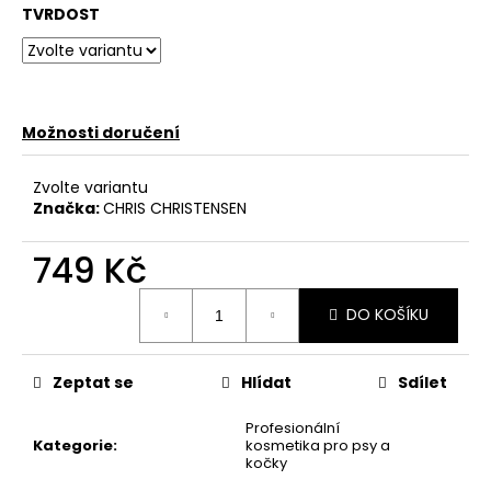
č
TVRDOST
u
j
e
m
e
Možnosti doručení
AS
Zvolte variantu
JEMNÝ
Značka:
CHRIS CHRISTENSEN
ŠAMPON
S
749 Kč
KONDICIONÉREM
-
Měrná
SUPER
DO KOŠÍKU
CLEANING
cena:
CONDITIONING
SHAMPOO
Zeptat se
Hlídat
Sdílet
275
Kč
Profesionální
Kategorie
:
kosmetika pro psy a
kočky