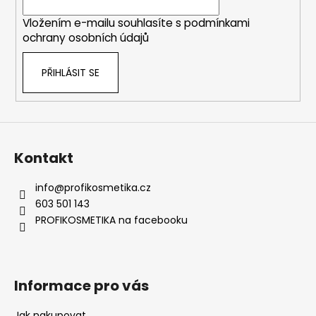
í
Vložením e-mailu souhlasíte s
podmínkami
ochrany osobních údajů
PŘIHLÁSIT SE
Kontakt
info
@
profikosmetika.cz
603 501 143
PROFIKOSMETIKA na facebooku
Informace pro vás
Jak nakupovat