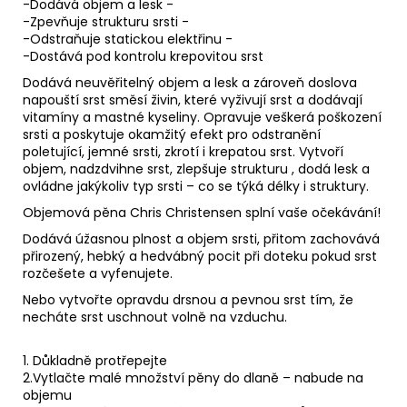
-Dodává objem a lesk -
-Zpevňuje strukturu srsti -
-Odstraňuje statickou elektřinu -
-Dostává pod kontrolu krepovitou srst
Dodává neuvěřitelný objem a lesk a zároveň doslova
napouští srst směsí živin, které vyživují srst a dodávají
vitamíny a mastné kyseliny. Opravuje veškerá poškození
srsti a poskytuje okamžitý efekt pro odstranění
poletující, jemné srsti, zkrotí i krepatou srst. Vytvoří
objem, nadzdvihne srst, zlepšuje strukturu , dodá lesk a
ovládne jakýkoliv typ srsti – co se týká délky i struktury.
Objemová pěna Chris Christensen splní vaše očekávání!
Dodává úžasnou plnost a objem srsti, přitom zachovává
přirozený, hebký a hedvábný pocit při doteku pokud srst
rozčešete a vyfenujete.
Nebo vytvořte opravdu drsnou a pevnou srst tím, že
necháte srst uschnout volně na vzduchu.
1. Důkladně protřepejte
2.Vytlačte malé množství pěny do dlaně – nabude na
objemu