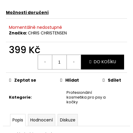
č
u
Možnosti doručení
j
e
m
Momentálně nedostupné
e
Značka:
CHRIS CHRISTENSEN
399 Kč
HYDRA
ROZČESÁVACÍ
Měrná
SPREJ
DO KOŠÍKU
cena:
240
ML.
HYDRA
Zeptat se
Hlídat
Sdílet
DEMATTING
SPRAY
Profesionální
249
Kategorie
:
kosmetika pro psy a
Kč
kočky
Popis
Hodnocení
Diskuze