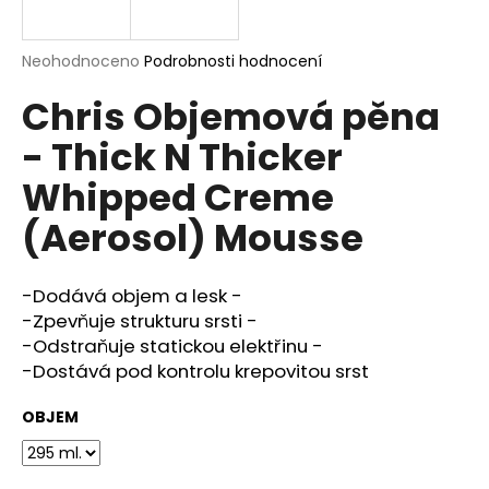
a
j
Průměrné
Neohodnoceno
Podrobnosti hodnocení
í
hodnocení
Chris Objemová pěna
produktu
t
je
?
- Thick N Thicker
0,0
z
Whipped Creme
5
hvězdiček.
(Aerosol) Mousse
HLEDAT
-Dodává objem a lesk -
-Zpevňuje strukturu srsti -
-Odstraňuje statickou elektřinu -
D
o
-Dostává pod kontrolu krepovitou srst
p
o
OBJEM
r
u