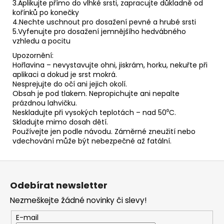
3.Aplikujte přímo do vlhké srsti, zapracujte důkladně od
kořínků po konečky
4.Nechte uschnout pro dosažení pevné a hrubé srsti
5.Vyfenujte pro dosažení jemnějšího hedvábného
vzhledu a pocitu
Upozornění:
Hořlavina – nevystavujte ohni, jiskrám, horku, nekuřte při
aplikaci a dokud je srst mokrá.
Nesprejujte do očí ani jejich okolí.
Obsah je pod tlakem. Nepropichujte ani nepalte
prázdnou lahvičku.
Neskladujte při vysokých teplotách – nad 50⁰C.
Skladujte mimo dosah dětí.
Používejte jen podle návodu. Záměrné zneužití nebo
vdechování může být nebezpečné až fatální.
Z
á
Odebírat newsletter
p
Nezmeškejte žádné novinky či slevy!
a
t
E-mail