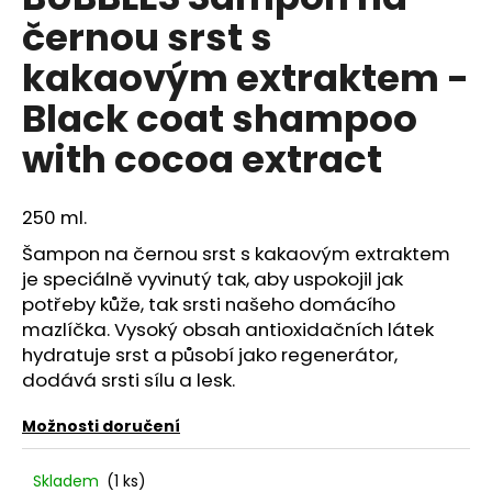
je
a
černou srst s
0,0
z
j
kakaovým extraktem -
5
í
hvězdiček.
Black coat shampoo
t
?
with cocoa extract
250 ml.
Šampon na černou srst s kakaovým extraktem
HLEDAT
je speciálně vyvinutý tak, aby uspokojil jak
potřeby kůže, tak srsti našeho domácího
mazlíčka. Vysoký obsah antioxidačních látek
D
hydratuje srst a působí jako regenerátor,
o
dodává srsti sílu a lesk.
p
o
Možnosti doručení
r
u
Skladem
(1 ks)