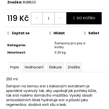
č
Značka:
BUBBLES
u
j
119 Kč
e
DO KOŠÍKU
m
Měrná
e
cena:
Zeptat se
Hlídat
Sdílet
HYDRA
Šampony pro psy a
Kategorie
:
ROZČESÁVACÍ
kočky
SPREJ
Hmotnost
:
0.25 kg
240
ML.
HYDRA
DEMATTING
Popis
Hodnocení
Diskuze
Značka
SPRAY
249
250 ml.
Kč
Šampon na černou srst s kakaovým extraktem je
speciálně vyvinutý tak, aby uspokojil jak potřeby kůže,
tak srsti našeho domácího mazlíčka. Vysoký obsah
antioxidačních látek hydratuje srst a působí jako
regenerátor, dodává srsti sílu a lesk.