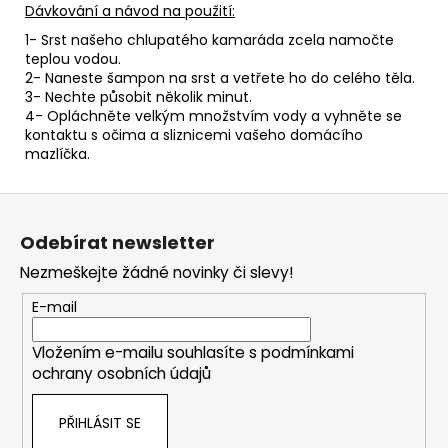
Dávkování a návod na použití:
1- Srst našeho chlupatého kamaráda zcela namočte
teplou vodou.
2- Naneste šampon na srst a vetřete ho do celého těla.
3- Nechte působit několik minut.
4- Opláchněte velkým množstvím vody a vyhněte se
kontaktu s očima a sliznicemi vašeho domácího
mazlíčka.
Z
á
Odebírat newsletter
p
Nezmeškejte žádné novinky či slevy!
a
t
E-mail
í
Vložením e-mailu souhlasíte s
podmínkami
ochrany osobních údajů
PŘIHLÁSIT SE