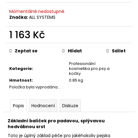
č
u
Momentálně nedostupné
j
Značka:
ALL SYSTEMS
e
m
1 163 Kč
e
Měrná
cena:
Zeptat se
Hlídat
Sdílet
HYDRA
MÍCHACÍ
LAHVIČKA
Profesionální
-
Kategorie
:
kosmetika pro psy a
DILUTION
kočky
BOTTLE
Hmotnost
:
0.85 kg
79
Položka byla vyprodána…
Kč
Popis
Hodnocení
Diskuze
Základní balíček pro padavou, splývavou
hedvábnou srst
Toto je úplný základ péče pro jakéhokoliv pejska