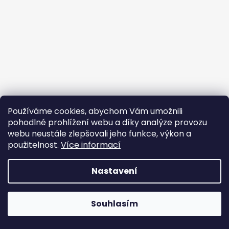
Používáme cookies, abychom Vám umožnili
pohodlné prohlížení webu a díky analýze provozu
webu neustále zlepšovali jeho funkce, výkon a
použitelnost.
Více informací
Sledovat na Instagramu
Nastavení
Vytvořil Shoptet
Copyright 2026
Profikosmetika
. Všechna práva
Souhlasím
vyhrazena.
Upravit nastavení cookies