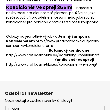
Kondicionér ve spreji 355ml
– naprostá
nezbytnost pro dlouhosrstá plemen, používá se jako
rozčesávač při pravidelném česání nebo jako rychlý
kondicionér pro ochranu a výživu srsti mezi koupáním
Odkazy na jednotlivé výrobky:
Jemný šampon s
kondicionérem
http://www.profikosmetika.eu/jemny-
sampon-s-kondicionerem/
Botanický kondicionér
http://www.profikosmetika.eu/botanicky-kondicioner/
Kondicionér ve spreji
http://www.profikosmetika.eu/kondicioner-ve-spreji/
Z
á
Odebírat newsletter
p
Nezmeškejte žádné novinky či slevy!
a
t
E-mail