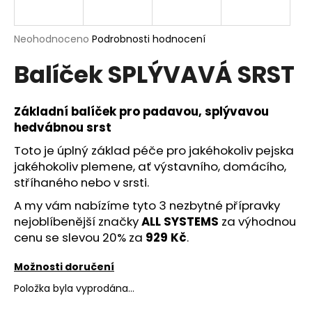
a
j
Průměrné
Neohodnoceno
Podrobnosti hodnocení
í
hodnocení
Balíček SPLÝVAVÁ SRST
produktu
t
je
?
0,0
z
Základní balíček pro padavou, splývavou
5
hedvábnou srst
hvězdiček.
Toto je úplný základ péče pro jakéhokoliv pejska
HLEDAT
jakéhokoliv plemene, ať výstavního, domácího,
stříhaného nebo v srsti.
A my vám nabízíme tyto 3 nezbytné přípravky
D
nejoblíbenější značky
ALL SYSTEMS
za výhodnou
o
cenu se slevou 20% za
929 Kč
.
p
o
Možnosti doručení
r
Položka byla vyprodána…
u