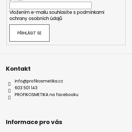
í
Vložením e-mailu souhlasíte s
podmínkami
ochrany osobních údajů
PŘIHLÁSIT SE
Kontakt
info
@
profikosmetika.cz
603 501 143
PROFIKOSMETIKA na facebooku
Informace pro vás