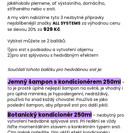
jakéhokoliv plemene, ať výstavního, domácího,
stříhaného nebo v srsti.
A my vám nabízíme tyto 3 nezbytné přípravky
nejoblíbenější značky
ALL SYSTEMS
za výhodnou cenu
929 Kč
se slevou 20% za
.
Vybírat můžete ze 2 balíčků:
1)pro srst s podsadou a vytvoření objemu
2)pro srst splývavou s hedvábným efektem
Součástí tohoto balíčku pro hedvábnou srst je:
Jemný šampon s kondicionérem 250ml
–
to je prostě úplně nejlepší šampon na světě, je vhodný i
pro úplná miminka, je hypoalergenní, nedráždivý,
používá ho snad každý chovatel. Používá se jako
poslední šampon, aby připravil srst pro další péči.
Botanický kondicionér 250ml
– nezbytný pro
vytvoření hedvábné splývavé srsti. Při ředění se vždy
řiďte momentálním stavem a konkrétním typem srsti.
Čím méně naředíte, tím větší efekt kondicionéru.